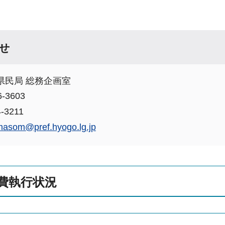
せ
県民局 総務企画室
-3603
-3211
imasom@pref.hyogo.lg.jp
費執行状況