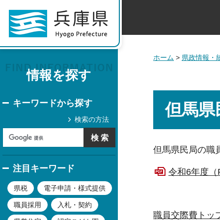
ホーム
>
県政情報・
情報を探す
キーワードから探す
但馬県
検索の方法
但馬県民局の職
注目キーワード
令和6年度（P
県税
電子申請・様式提供
職員採用
入札・契約
職員交際費トッ