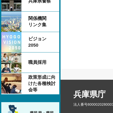
兵庫県警察
関係機関
リンク集
ビジョン
2050
職員採用
政策形成に向
けた各種検討
会等
兵庫県庁
法人番号800002028000