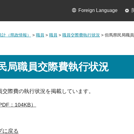
Foreign Language
統計（県政情報）
>
職員
>
職員
>
職員交際費執行状況
> 但馬県民局職
民局職員交際費執行状況
員交際費の執行状況を掲載しています。
DF：104KB）
プに戻る