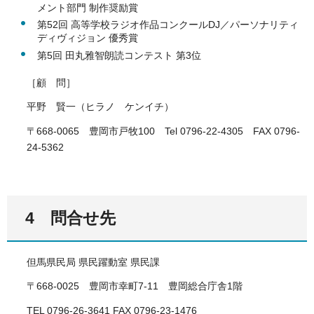
メント部門 制作奨励賞
第52回 高等学校ラジオ作品コンクールDJ／パーソナリティ
ディヴィジョン 優秀賞
第5回 田丸雅智朗読コンテスト 第3位
［顧 問］
平野 賢一（ヒラノ ケンイチ）
〒668-0065 豊岡市戸牧100 Tel 0796-22-4305 FAX 0796-
24-5362
4 問合せ先
但馬県民局 県民躍動室 県民課
〒668-0025 豊岡市幸町7-11 豊岡総合庁舎1階
TEL 0796-26-3641 FAX 0796-23-1476