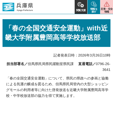
情報を
災害・安全
閲覧支援
探す
情報
「春の全国交通安全運動」with近
畿大学附属豊岡高等学校放送部
記者発表日時：2026年3月26日10時
担当部署名／
但馬県民局県民躍動室県民課
直通電話／
0796-26-
3641
「春の全国交通安全運動」について、県民の県政への参画と協働
による気運の醸成を図るため、但馬県民局管内の大型ショッピン
グモールの利用者等に向けた啓発放送を近畿大学附属豊岡高等学
校・中学校放送部の協力を得て実施します。