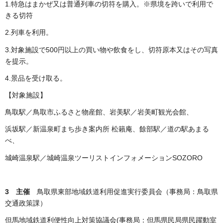
1.特急はまかぜ又は普通列車の切符を購入。※県境を跨いで利用で
きる切符
2.列車を利用。
3.対象施設で500円以上の買い物や飲食をし、切符原本又はその写真
を提示。
4.景品を受け取る。
【対象施設】
鳥取駅／鳥取市ふるさと物産館、岩美駅／岩美町観光会館、
浜坂駅／新温泉町まち歩き案内所 松籟庵、餘部駅／道の駅あまる
べ、
城崎温泉駅／城崎温泉ツーリストインフォメーションSOZORO
3 主催
鳥取県東部地域鉄道利用促進実行委員会（事務局：鳥取県
交通政策課）
但馬地域鉄道利便性向上対策協議会(事務局：但馬県民局県民躍動室