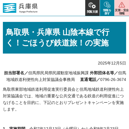
情報を
災害・安全
閲覧支援
探す
情報
鳥取県・兵庫県 山陰本線で行
く！ごほうび鉄道旅！の実施
2025年12月5日
担当部署名／
但馬県民局県民躍動室地域振興課
外郭団体名等／
但馬
地域鉄道利便性向上対策協議会事務局
直通電話／
0796-26-3674
鳥取県東部地域鉄道利用促進実行委員会と但馬地域鉄道利便性向上
対策協議会では、地域の重要な公共交通である鉄道の利用促進につ
なげることを目的に、下記のとおりプレゼントキャンペーンを実施
します。
1 実施期間
令和7年12月13日（土曜日）から令和8年2月23日