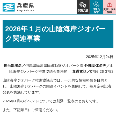
情報を
災害・安全
閲覧支援
探す
情報
2026年１月の山陰海岸ジオパー
ク関連事業
2025年12月24日
担当部署名／
但馬県民局県民躍動室ジオパーク課
外郭団体名等／
山
陰海岸ジオパーク推進協議会事務局
直通電話／
0796-26-3783
山陰海岸ジオパーク推進協議会では、一元的な情報発信を目的と
し、山陰海岸ジオパークの関連イベントを集約して、毎月定例記者
発表を実施しています。
2026年1月のイベントについては別添一覧表のとおりです。
また、下記項目にご留意ください。