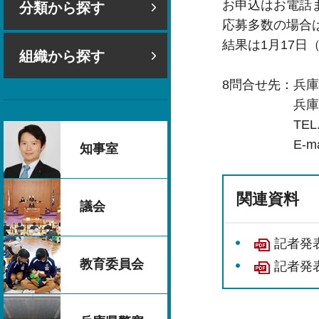
お申込はお電話
分類から探す
応募多数の場合
結果は1月17日
組織から探す
8問合せ先：兵
兵庫県丹波市
TEL.0795-7
E-mail.mai
知事室
関連資料
議会
記者発表
教育委員会
記者発表