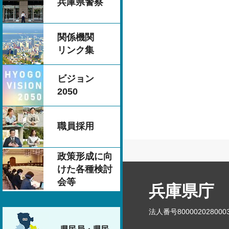
兵庫県警察
関係機関
リンク集
ビジョン
2050
職員採用
政策形成に向
けた各種検討
会等
兵庫県庁
法人番号800002028000