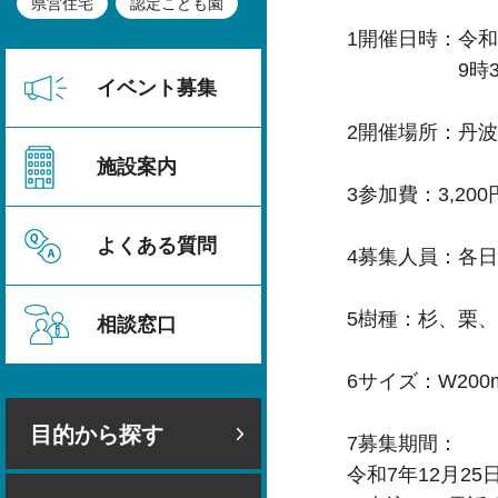
県営住宅
認定こども園
1開催日時：令和
9時30分～
イベント募集
2開催場所：丹波
施設案内
3参加費：3,200
よくある質問
4募集人員：各
5樹種：杉、栗
相談窓口
6サイズ：W200m
目的から探す
7募集期間：
令和7年12月2