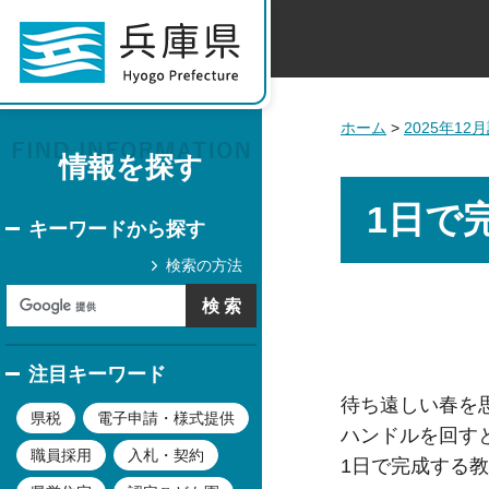
ホーム
>
2025年1
情報を探す
1日で
キーワードから探す
検索の方法
注目キーワード
待ち遠しい春を
県税
電子申請・様式提供
ハンドルを回す
職員採用
入札・契約
1日で完成する