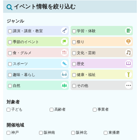
イベント情報を絞り込む
ジャンル
講演・講座・教室
学習・体験
季節のイベント
祭り
食・グルメ
文化・芸術
スポーツ
歴史
趣味・暮らし
健康・福祉
自然
その他
対象者
子ども
高齢者
事業者
開催地域
神戸
阪神南
阪神北
東播磨