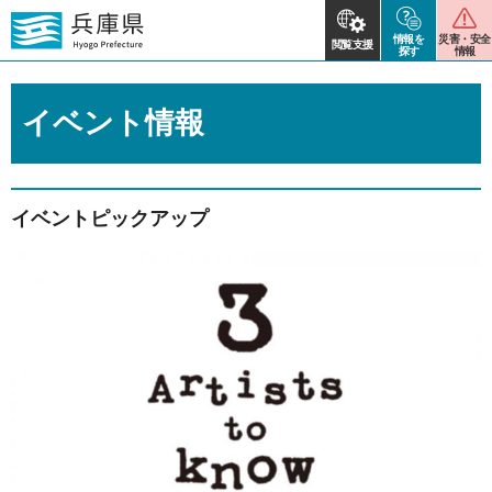
情報を
災害・安全
閲覧支援
探す
情報
イベント情報
イベントピックアップ
2