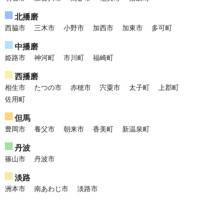
北播磨
西脇市
三木市
小野市
加西市
加東市
多可町
中播磨
姫路市
神河町
市川町
福崎町
西播磨
相生市
たつの市
赤穂市
宍粟市
太子町
上郡町
佐用町
但馬
豊岡市
養父市
朝来市
香美町
新温泉町
丹波
篠山市
丹波市
淡路
洲本市
南あわじ市
淡路市