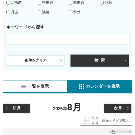
北播磨
中播磨
西播磨
但馬
丹波
淡路
県外
キーワードから探す
条件をクリア
一覧を表示
カレンダーを表示
8月
前月
次月
2026年
画面サイズで表示