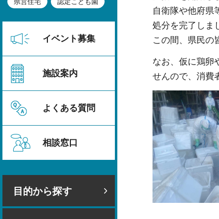
県営住宅
認定こども園
自衛隊や他府県等
処分を完了しま
イベント募集
この間、県民の
なお、仮に鶏卵
施設案内
せんので、消費
よくある質問
相談窓口
目的から探す