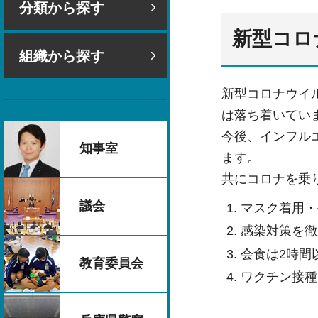
分類から探す
新型コロ
組織から探す
新型コロナウイ
は落ち着いてい
今後、インフル
知事室
ます。
共にコロナを乗
議会
マスク着用・
感染対策を徹
会食は2時間
教育委員会
ワクチン接種