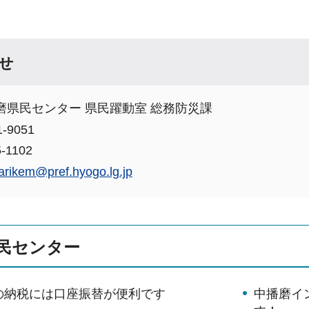
せ
磨県民センター 県民躍動室 総務防災課
-9051
-1102
arikem@pref.hyogo.lg.jp
民センター
の納税には口座振替が便利です
中播磨イ