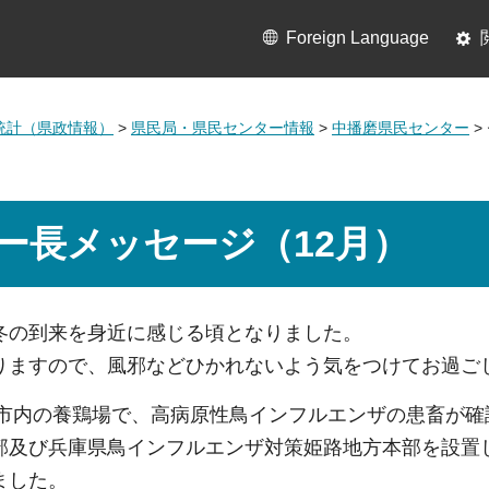
Foreign Language
統計（県政情報）
>
県民局・県民センター情報
>
中播磨県民センター
>
ー長メッセージ（12月）
冬の到来を身近に感じる頃となりました。
りますので、風邪などひかれないよう気をつけてお過ご
姫路市内の養鶏場で、高病原性鳥インフルエンザの患畜が
部及び兵庫県鳥インフルエンザ対策姫路地方本部を設置
ました。