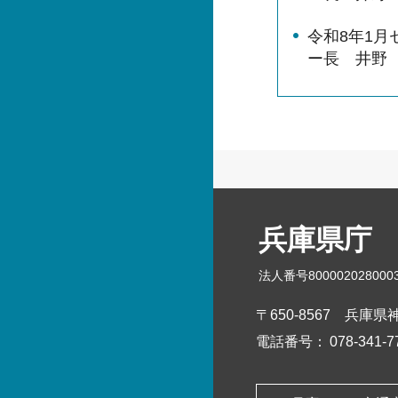
令和8年1
ー長 井野
兵庫県庁
法人番号800002028000
〒650-8567
兵庫県神
電話番号：
078-341