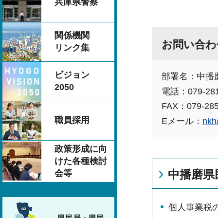
兵庫県警察
関係機関
お問い合わ
リンク集
ビジョン
部署名：中播
2050
電話：079-281
FAX：079-285
職員採用
Eメール：
nkh
政策形成に向
けた各種検討
中播磨県
会等
個⼈事業税