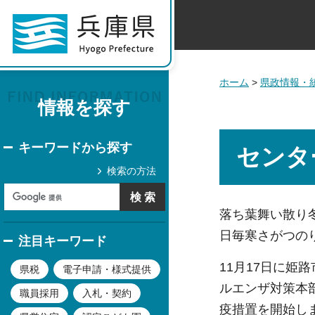
ホーム
>
県政情報・
情報を探す
キーワードから探す
センタ
検索の方法
落ち葉舞い散り
日毎寒さがつの
注目キーワード
11月17日に
県税
電子申請・様式提供
ルエンザ対策本
職員採用
入札・契約
疫措置を開始し