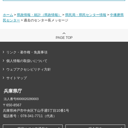
ホーム
>
県政情報・統計（県政情報）
>
県民局・県民センター情報
>
中播磨県
民センター
> 過去のセンター長メッセージ
PAGE TOP
リンク・著作権・免責事項
個人情報の取扱いについて
ウェブアクセシビリティ方針
サイトマップ
兵庫県庁
法人番号8000020280003
〒650-8567
兵庫県神戸市中央区下山手通5丁目10番1号
電話番号：
078-341-7711（代表）