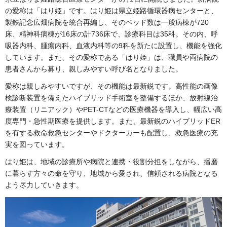
の愛称は「はり姫」です。はり姫は県立姫路循環器病センターと、
製鉄記念広畑病院を統合再編し、そのベッド数は一般病棟が720
床、精神科病棟が16床の計736床で、診療科目は35科。その内、呼
吸器内科、腫瘍内科、血液内科等の9科を新たに設置し、機能を強化
しています。また、その愛称である「はり姫」は、職員や両病院の
患者さんから募り、親しみやすい呼び名となりました。
愛称は親しみやすいですが、その機能は最新鋭です。高性能の画像
検診断装置を備えたハイブリッド手術室を整備するほか、放射線治
療装置（リニアック）やPET-CTなどの医療機器を導入し、幅広い高
度専門・急性期医療を提供します。また、最新鋭のハイブリッドER
を有する救命救急センターやドクターカーも配置し、救急医療の充
実を図っています。
はり姫は、地域の診療所や病院と連携・役割分担をしながら、播磨
に暮らす方々の命を守り、地域から愛され、信頼される病院となる
よう尽力していきます。