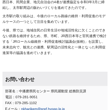
西日本、民間企業、地元自治会の4者が連携協定を令和3年3月に締
結し、太市駅周辺の賑わいづくりを進めてきたのです。
太市駅の取り組みは、今後のローカル路線の維持・利用促進のモデ
ルケースの一つとして注目を集めています。
今後、県では、地域住民の日常生活や地域活性化に欠くことのでき
ない鉄路を維持するため、県、市町、JR西日本等と官民連携で検討
する「JRローカル線維持・利用促進検討協議会(仮称)」を設置し、
未来志向で、観光との連携、駅周辺の活性化と一体となった利用促
進策等の協議を進めていきます。
お問い合わせ
部署名：中播磨県民センター 県民躍動室 総務防災課
電話：079-281-9051
FAX：079-285-1102
Eメール：
nkharikem@pref.hyogo.lg.jp