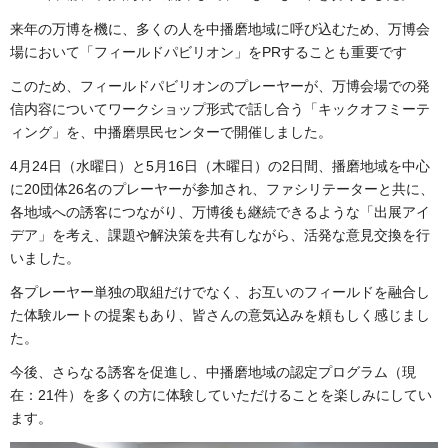
来年の万博を機に、多くの人を中播磨地域に呼び込むため、万博会
場において「フィールドパビリオン」をPRすることも重要です
このため、フィールドパビリオンのプレーヤーが、万博会場での発
信内容についてワークショップ形式で話し合う「キックオフミーテ
ィング」を、中播磨県民センターで開催しました。
4月24日（水曜日）と5月16日（木曜日）の2日間、播磨地域を中心
に20団体26名のプレーヤーが参加され、ファシリテーターと共に、
各地域への誘客につながり、万博後も継続できるような「出展アイ
デア」を考え、課題や解決策を共有しながら、活発な意見交換を行
いました。
各プレーヤー単独の取組だけでなく、お互いのフィールドを融合し
た体験ルートの提案もあり、皆さんの意気込みを頼もしく感じまし
た。
今後、さらなる誘客を促進し、中播磨地域の認定プログラム（現
在：21件）を多くの方に体験していただけることを楽しみにしてい
ます。