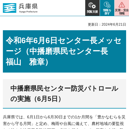
情報を
災害・安全
閲覧支援
探す
情報
更新日：2024年6月21日
令和6年6月6日センター長メッセ
ージ（中播磨県民センター長
福山 雅章）
中播磨県民センター防災パトロール
の実施（6月5日）
兵庫県では、6月1日から6月30日までの1か月間を「豊かなむらを災
害から守る月間」と定め、梅雨や台風に備えて、農村地域の要監視