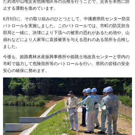
ため池や山地災害危険地区等の点検を行うことで、災害を未然に防
止する運動を進めています。
6月5日に、その取り組みのひとつとして、中播磨県民センター防災
パトロールを実施しました。このパトロールでは、市町の防災担当
部局と一緒に、決壊により下流への被害の恐れがあるため池や、山
崩れなどにより人家等に直接被害を与える恐れのある箇所を点検し
ました。
今後も、姫路農林水産振興事務所や姫路土地改良センターと管内の
市町で協力して危険箇所等のパトロールを行い、県民の皆様の安全
安心の確保に努めます。