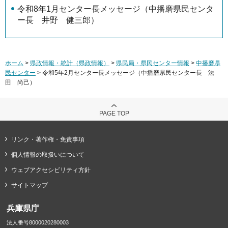
令和8年1月センター長メッセージ（中播磨県民センタ
ー長 井野 健三郎）
ホーム
>
県政情報・統計（県政情報）
>
県民局・県民センター情報
>
中播磨県
民センター
> 令和5年2月センター長メッセージ（中播磨県民センター長 法
田 尚己）
PAGE TOP
リンク・著作権・免責事項
個人情報の取扱いについて
ウェブアクセシビリティ方針
サイトマップ
兵庫県庁
法人番号8000020280003