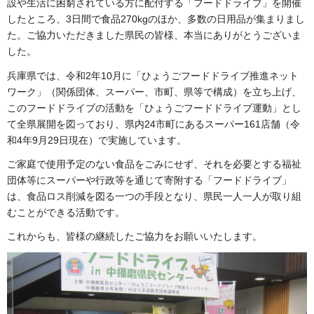
設や生活に困窮されている方に配付する「フードドライブ」を開催
したところ、3日間で食品270kgのほか、多数の日用品が集まりまし
た。ご協力いただきました県民の皆様、本当にありがとうございま
した。
兵庫県では、令和2年10月に「ひょうごフードドライブ推進ネット
ワーク」（関係団体、スーパー、市町、県等で構成）を立ち上げ、
このフードドライブの活動を「ひょうごフードドライブ運動」とし
て全県展開を図っており、県内24市町にあるスーパー161店舗（令
和4年9月29日現在）で実施しています。
ご家庭で使用予定のない食品をごみにせず、それを必要とする福祉
団体等にスーパーや行政等を通じて寄附する「フードドライブ」
は、食品ロス削減を図る一つの手段となり、県民一人一人が取り組
むことができる活動です。
これからも、皆様の継続したご協力をお願いいたします。