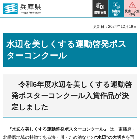
情報を
災害・安全
閲覧支援
探す
情報
更新日：2024年12月19日
水辺を美しくする運動啓発ポス
ターコンクール
令和6年度水辺を美しくする運動啓
発ポスターコンクール入賞作品が決
定しました
『水辺を美しくする運動啓発ポスターコンクール』
は、東播磨・
北播磨地域の特徴である海・川・ため池などの
“水辺”の大切さ
を再