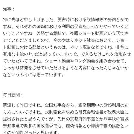
知事：
特に先ほど申し上げました、災害時における誤情報等の発信とかで
すね、それぞれのSNSにおける利用の促進をしっかりやっていくと
いうことですね、啓発する意味で、今回ショート動画という形でさ
せていただきましたので、今のやはりネット社会において、ショー
ト動画における配信というものは、ネット広告などですね、非常に
有用な手段の1つだと思っていますので、できるだけこれを活用させ
ていただいてですね、ショート動画やロング動画を組み合わせて、
しっかり啓発をさせていただけるような内容になったんじゃないか
なというふうには思っています。
毎日新聞：
関連して昨日ですね、全国知事会から、選挙期間中のSNS利用のあ
り方についてですね、規制強化を求める研究会報告書が総務大臣に
提出されたと思うんですが、先日の京都府知事選とか昨年秋の宮城
県知事選で衆参の国政選挙でも、虚偽情報とか誹謗中傷の拡散とい
うのが問題だったと思います。