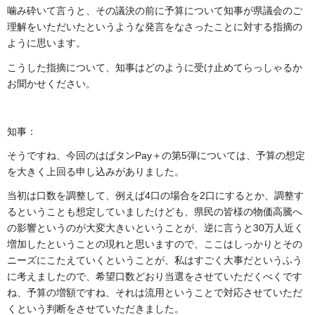
噛み砕いて言うと、その議決の前に予算について知事が県議会のご
理解をいただいたというような発言をなさったことに対する指摘の
ように思います。
こうした指摘について、知事はどのように受け止めてらっしゃるか
お聞かせください。
知事：
そうですね、今回のはばタンPay＋の第5弾については、予算の想定
を大きく上回る申し込みがありました。
当初は口数を調整して、例えば4口の場合を2口にするとか、調整す
るということも想定していましたけども、県民の皆様の物価高騰へ
の影響というのが大変大きいということが、逆に言うと30万人近く
増加したということの現れと思いますので、ここはしっかりとその
ニーズにこたえていくということが、私はすごく大事だというふう
に考えましたので、希望口数どおり当選をさせていただくべくです
ね、予算の増額ですね、それは流用ということで対応させていただ
くという判断をさせていただきました。