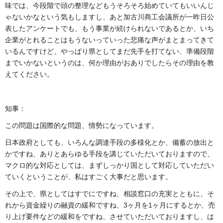
味では、今段階で頭の整理などもうそろそろ始めていてもいいんじ
ゃないかなという気もしますし、あと加古川商工会議所が一昨日公
表したアンケートでも、もう事業が続けられないであるとか、いち
企業がとれることはもうないっていった悲痛な声がまとまってきて
いるんですけど、やっぱり県としてまだ先手を打てない、準備段階
までいかないというのは、何か理由がおありでしたらその理由を教
えてください。
知事：
この問題は国際的な問題、情勢になっています。
日本政府としても、いろんな調達手段の多様化とか、備蓄の放出と
かですね、ありとあらゆる手段を講じていただいておりますので、
マクロ的な対応としては、まずしっかり国として対応していただい
ていくということが、私はすごく大事だと思います。
その上で、県としてはすでにですね、相談窓口の充実とともに、そ
れから資金繰りの融資の緩和ですね、3ヶ月を1ヶ月にするとか、売
り上げ要件などの緩和をですね、させていただいておりますし、は