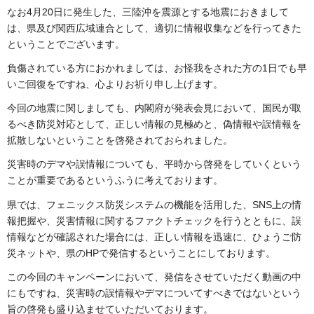
なお4月20日に発生した、三陸沖を震源とする地震におきまして
は、県及び関西広域連合として、適切に情報収集などを行ってきた
ということでございます。
負傷されている方におかれましては、お怪我をされた方の1日でも早
いご回復をですね、心よりお祈り申し上げます。
今回の地震に関しましても、内閣府が発表会見において、国民が取
るべき防災対応として、正しい情報の見極めと、偽情報や誤情報を
拡散しないということを啓発されておられました。
災害時のデマや誤情報についても、平時から啓発をしていくという
ことが重要であるというふうに考えております。
県では、フェニックス防災システムの機能を活用した、SNS上の情
報把握や、災害情報に関するファクトチェックを行うとともに、誤
情報などが確認された場合には、正しい情報を迅速に、ひょうご防
災ネットや、県のHPで発信するということにしております。
この今回のキャンペーンにおいて、発信をさせていただく動画の中
にもですね、災害時の誤情報やデマについてすべきではないという
旨の啓発も盛り込ませていただいております。