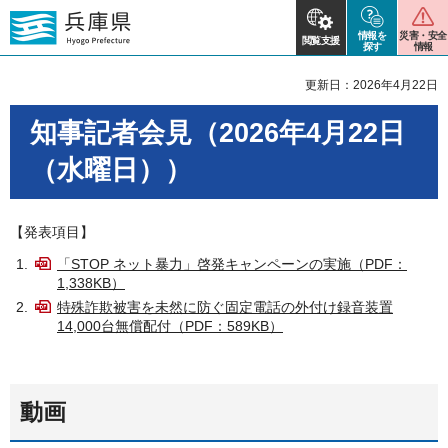
情報を
災害・安全
閲覧支援
探す
情報
更新日：2026年4月22日
知事記者会見（2026年4月22日
（水曜日））
【発表項目】
「STOP ネット暴力」啓発キャンペーンの実施（PDF：
1,338KB）
特殊詐欺被害を未然に防ぐ固定電話の外付け録音装置
14,000台無償配付（PDF：589KB）
動画