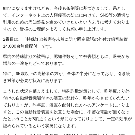
結びになりますけれども、今後も条例等に基づきまして、県とし
て、インターネット上の人権侵害の防止に向けて、SNS等の適切な
利用のための周知啓発を進めていきたいというふうに考えておりま
すので、皆様のご理解をよろしくお願い申し上げます。
2番目は、「特殊詐欺被害を未然に防ぐ固定電話の外付け録音装置
14,000台無償配付」です。
県内の特殊詐欺の被害は、認知件数そして被害額ともに、過去から
増加の一途をたどっております。
特に、65歳以上の高齢者の方が、全体の半分になっており、引き続
き対策が必要な状況にあります。
こうした状況を踏まえまして、特殊詐欺対策として、昨年度より外
付けの自動録音機能付きの装置の配付を、昨年からさせていただい
ておりますが、昨年度、装置を配付した方へのアンケートによりま
すと、この自動録音装置を設置した場合に、不審な電話が無くなっ
たということが8割近くという形になっておりまして、一定の効果が
認められているという状況になります。