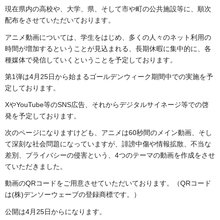
現在県内の高校や、大学、県、そして市や町の公共施設等に、順次
配布をさせていただいております。
アニメ動画については、学生をはじめ、多くの人々のネット利用の
時間が増加するということが見込まれる、長期休暇に集中的に、各
種媒体で発信していくということを予定しております。
第1弾は4月25日から始まるゴールデンウィーク期間中での実施を予
定しております。
XやYouTube等のSNS広告、それからデジタルサイネージ等での啓
発を予定しております。
次のページになりますけども、アニメは60秒間のメイン動画、そし
て深刻な社会問題になっていますが、誹謗中傷や情報拡散、不当な
差別、プライバシーの侵害という、4つのテーマの動画を作成をさせ
ていただきました。
動画のQRコードをご用意させていただいております。（QRコード
は(株)デンソーウェーブの登録商標です。）
公開は4月25日からになります。