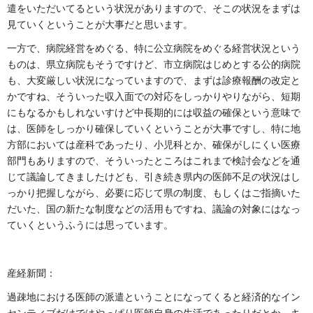
遣をいただいてるという状況がありますので、そこの状況をまずは
見ていくということが大事だと思います。
一方で、病院経営をめぐる、特に公立病院をめぐる経営状況という
ものは、県立病院もそうですけど、市立病院はじめとする公的病院
も、大変厳しい状況になっていますので、まずは診療報酬の改定と
かですね、そういった収入面での対応をしっかりやりながら、短期
にもなるかもしれないすけど中長期的には収益の確保という意味で
は、医師をしっかり確保していくということが大事ですし、特に地
方部においては産科であったり、小児科とか、確保がしにくい医療
部門もありますので、そういったところはこれまで検討会などを通
じて議論してきましたけども、引き続き県内の医師不足の状況はし
っかり把握しながら、必要に応じて県の制度、もしくはご指摘いた
だいた、国の新たな制度などの活用もですね、議論の対象にはなっ
ていくというふうには思っています。
産経新聞：
過疎地における医師の派遣ということになってくると経済的なイン
センティブだけではやっぱり医師自身の生活であったりだとか、キ