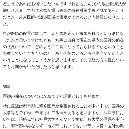
るようであればお伺いしたいんですけれども、4月から改正医療法が
施行されまして都道府県が重点医師の偏在対策支援区域であったり
だとか、外来医師の過多区域の指定ができるという状況になりまし
た。
県が医師の配置に関して、より踏み込んだ権限を持つという形にな
ったかと思いますけれども、知事ご自身は現在の県内の医師の偏在
の状況について、どのようにご覧になっておられるのかということ
を教えていただきたいのと、あと今後のいろいろ計画立てていくと
いうことになってこようかと思いますが、その取組の方向性につい
てもお聞かせいただけたらと思います。
知事：
医師の偏在についてはかねてより課題としてあります。
特に最近は都市部に研修医等が希望されることが多い中で、医局の
人事等もですね、苦慮されてる面があると思いますが、兵庫県にお
いては、現時点では神戸大学さんなどですね、各大学の医局を中心
に、都市部のみならず、地方部においても、バランス良く医師の派