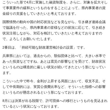
こういった形で4月に実施した融資制度を、さらに、対象を拡大そし
て事業要件の緩和というものをすることによって、県内事業者の資
金繰りの支援をしていきたいと考えております。
国際情勢の動向や国の対応状況などを見ながら、引き継ぎ連絡会議
で協議を行った、県内事業者の皆様などの状況に応じて、引き続き
状況注視しながら、対応を検討していきたいと考えておりますの
で、よろしくお願いいたします。
2番目は、「持続可能な財政運営検討会の設置」です。
兵庫県においては、過去からの、類似団体と比べて、大きい水準で
あった投資などですね、あとは震災の影響などを受けて、財政状況
というものは構造的に厳しい状況が続いてきたという形になってい
ます。
こういった中で昨今、金利が上昇する局面において、収支不足、そ
して中長期的には、実質公債費比率など、そういった指標への影響
というものが懸念されるという形になっております。
8月には決算が出る段階で、許可団体への移行というものを見込まれ
ているという状況になっております。