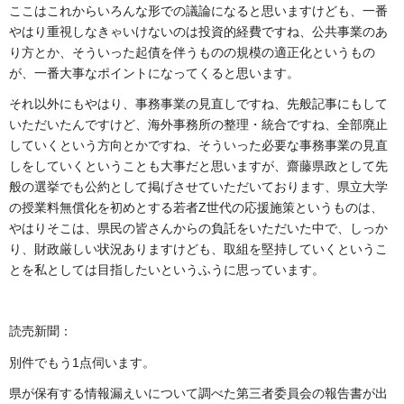
ここはこれからいろんな形での議論になると思いますけども、一番
やはり重視しなきゃいけないのは投資的経費ですね、公共事業のあ
り方とか、そういった起債を伴うものの規模の適正化というもの
が、一番大事なポイントになってくると思います。
それ以外にもやはり、事務事業の見直しですね、先般記事にもして
いただいたんですけど、海外事務所の整理・統合ですね、全部廃止
していくという方向とかですね、そういった必要な事務事業の見直
しをしていくということも大事だと思いますが、齋藤県政として先
般の選挙でも公約として掲げさせていただいております、県立大学
の授業料無償化を初めとする若者Z世代の応援施策というものは、
やはりそこは、県民の皆さんからの負託をいただいた中で、しっか
り、財政厳しい状況ありますけども、取組を堅持していくというこ
とを私としては目指したいというふうに思っています。
読売新聞：
別件でもう1点伺います。
県が保有する情報漏えいについて調べた第三者委員会の報告書が出