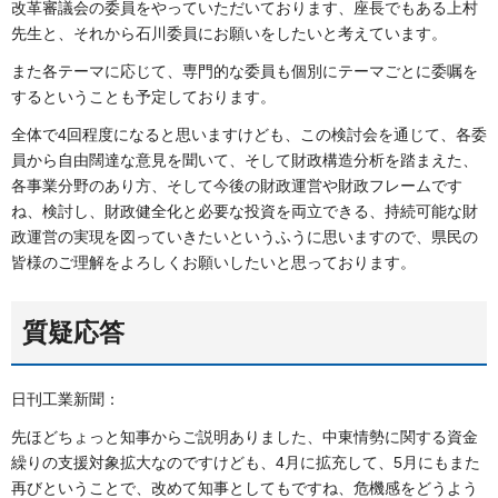
改革審議会の委員をやっていただいております、座長でもある上村
先生と、それから石川委員にお願いをしたいと考えています。
また各テーマに応じて、専門的な委員も個別にテーマごとに委嘱を
するということも予定しております。
全体で4回程度になると思いますけども、この検討会を通じて、各委
員から自由闊達な意見を聞いて、そして財政構造分析を踏まえた、
各事業分野のあり方、そして今後の財政運営や財政フレームです
ね、検討し、財政健全化と必要な投資を両立できる、持続可能な財
政運営の実現を図っていきたいというふうに思いますので、県民の
皆様のご理解をよろしくお願いしたいと思っております。
質疑応答
日刊工業新聞：
先ほどちょっと知事からご説明ありました、中東情勢に関する資金
繰りの支援対象拡大なのですけども、4月に拡充して、5月にもまた
再びということで、改めて知事としてもですね、危機感をどうよう