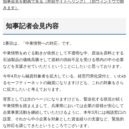
知事会見を動画で見る（外部サイトへリンク）（別ウィンドウで開
きます）
知事記者会見内容
1番目は、「中東情勢への対応」です。
中東情勢をめぐる動きが依然として不透明な中、原油を原料とする
石油製品の価格高騰そして資材の供給不足を受ける県内の中小企業
などを支援させていただくということにしたいと思っております。
今年4月から融資対象者を拡大している、経営円滑化貸付と、いわゆ
るセーフティーネットの融資になりますけども、これの対象をさら
に拡大したいと考えております。
背景としては次のページになりますけども、緊迫化する状況が続く
中東情勢を踏まえまして、兵庫県においては企業の皆様が安心して
企業事業活動を継続していただけるように、本年3月には相談窓口の
設置、それから中小企業を対象とした資金繰りの支援など、緊急的
な対応を講じてきたというところでございます。