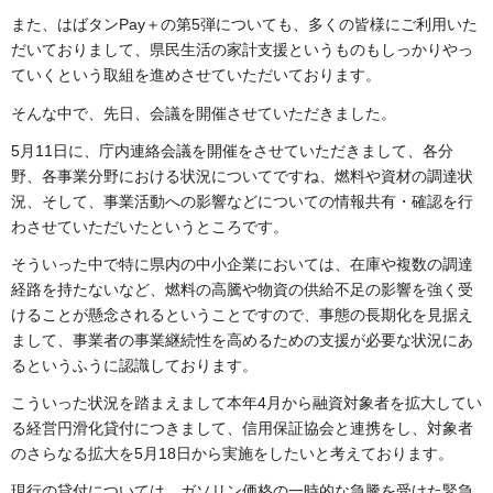
また、はばタンPay＋の第5弾についても、多くの皆様にご利用いた
だいておりまして、県民生活の家計支援というものもしっかりやっ
ていくという取組を進めさせていただいております。
そんな中で、先日、会議を開催させていただきました。
5月11日に、庁内連絡会議を開催をさせていただきまして、各分
野、各事業分野における状況についてですね、燃料や資材の調達状
況、そして、事業活動への影響などについての情報共有・確認を行
わさせていただいたというところです。
そういった中で特に県内の中小企業においては、在庫や複数の調達
経路を持たないなど、燃料の高騰や物資の供給不足の影響を強く受
けることが懸念されるということですので、事態の長期化を見据え
まして、事業者の事業継続性を高めるための支援が必要な状況にあ
るというふうに認識しております。
こういった状況を踏まえまして本年4月から融資対象者を拡大してい
る経営円滑化貸付につきまして、信用保証協会と連携をし、対象者
のさらなる拡大を5月18日から実施をしたいと考えております。
現行の貸付については、ガソリン価格の一時的な急騰を受けた緊急