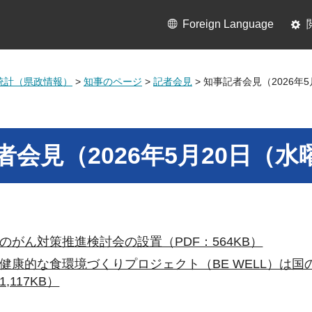
Foreign Language
統計（県政情報）
>
知事のページ
>
記者会見
> 知事記者会見（2026年
者会見（2026年5月20日（水
のがん対策推進検討会の設置（PDF：564KB）
健康的な食環境づくりプロジェクト（BE WELL）は
1,117KB）