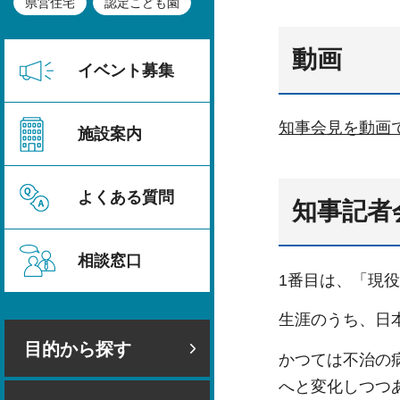
県営住宅
認定こども園
動画
イベント募集
知事会見を動画
施設案内
よくある質問
知事記者
相談窓口
1番目は、「現
生涯のうち、日
目的から探す
かつては不治の
へと変化しつつ