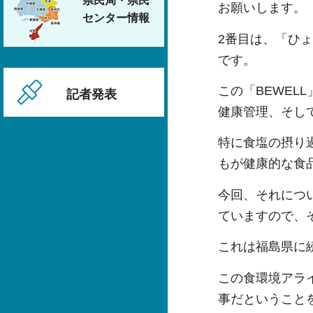
県民局・県民
お願いします。
センター情報
2番目は、「ひ
です。
この「BEWE
記者発表
健康管理、そし
特に食塩の摂り
もが健康的な食
今回、それにつ
ていますので、
これは福島県に
この食環境アラ
事だということ