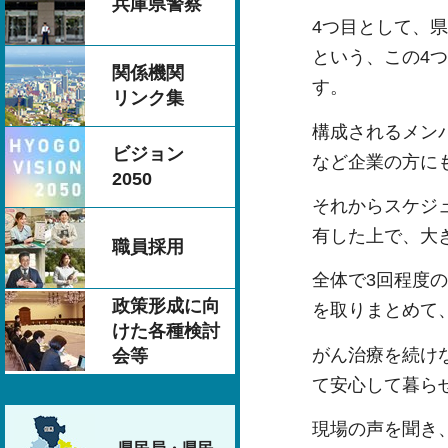
兵庫県警察
4つ目として、
という、この4
関係機関
す。
リンク集
構成されるメン
ビジョン
など企業の方に
2050
それからスケジ
有した上で、大
職員採用
全体で3回程度
政策形成に向
を取りまとめて
けた各種検討
がん治療を続け
会等
て安心して暮ら
現場の声を聞き