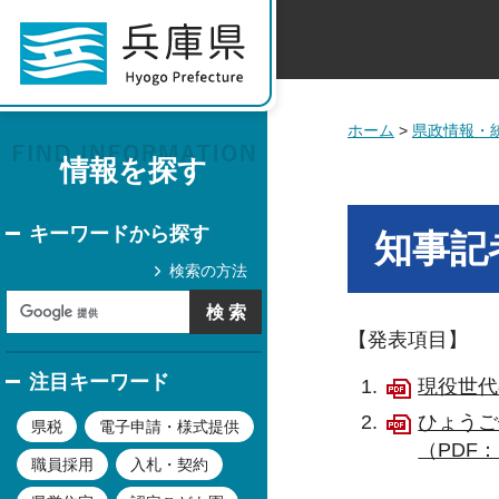
ホーム
>
県政情報・
情報を探す
キーワードから探す
知事記
検索の方法
【発表項目】
注目キーワード
現役世代
ひょうご
県税
電子申請・様式提供
（PDF：
職員採用
入札・契約