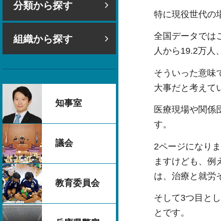
分類から探す
特に現役世代の
全国データではご
組織から探す
人から19.2万
そういった意味
大事だと考えて
知事室
医療現場や関係
す。
議会
2ページになり
ますけども、例
は、治療と就労
教育委員会
そして3つ目と
とです。