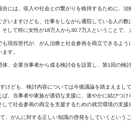
場合には、収入や社会との繋がりを維持するために、治
ざいますけども、仕事をしながら通院している人の数は、
人、そして特に女性が18万人から30.7万人ということ
でも現役世代が、がん治療と社会参画を両立できるよう
います。
団体、企業当事者から成る検討会を設置し、第1回の検
ますけども、検討内容については今後議論を踏まえまし
えば、当事者や家族が適切な支援に、速やかに結びつけ
そして社会参画の両立を支援するための就労環境の支援
して、がんに対する正しい知識の啓発をしていくという