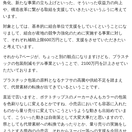
角化、新たな事業の立ち上げといった、そういった収益力の向上
や、構造改革に繋がる取組を支援していきたいというふうに考えて
います。
対象としては、基本的に組合単位で支援をしていくということにな
りまして、組合が産地の競争力強化のために実施する事業に対し
て、それぞれ補助上限600万円として、支援をさせていただきたい
と考えています。
それから7ページが、ちょっと別の観点になりますけども、プラスチ
ックの包装削減モデル事業ということで、2100万円を計上させてい
ただいております。
プラスチック包装の原料となるナフサの高騰や供給不足を踏まえ
て、代替素材の転換が出てきているということです。
直近で言いますと、ポテトチップスのメーカーさんもカラーの包装
を色刷りなしに変えるとかですね、小売店においても容器に入れた
ものから量り売りに変えていこうというような動きも出始めていま
して、こういった動きは自衛策として大変大事だと思いますので、
県としても代替素材への転換であったりとか、量り売りの実施をし
ようとする県内の小売店、それからスーパー等への支援を今回させ