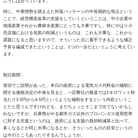
ふうには思っています。
特に、中東情勢を踏まえた対策パッケージの中長期的な視点という
ことで、経営構造改革の支援をしていくということは、中小企業や
地場産業それから農林水産業にとっても大事ですし、特にやはり小
売店舗における包装の削減というものは、これも大事な、これから
課題になると思いますので、そういった点に着手できるような補正
予算を編成できたということは、1つの一歩だというふうに考えてい
ます。
朝日新聞：
冒頭でご説明があった、本日の政府による電気ガス代料金の補助に
関する価格決定の中身を見ると、一応弊社の報道では1キロワット時
当たり3.5円から4.5円というような補助をするという内容というこ
とだと思うんですけれども、まだちょっとそこまで出てないかもし
れないですが、兵庫県がやる都市ガス以外のプロパンガス使用世帯
に対する支援というのは、政府による支援の負担軽減策と比べて、
多くなるとか同じ水準になるとか、そういったものの目安というの
は今のところあったりするんでしょうか。