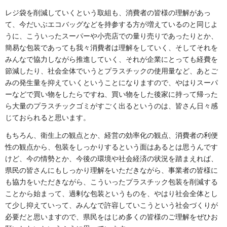
レジ袋を削減していくという取組も、消費者の皆様の理解があっ
て、今だいぶエコバッグなどを持参する方が増えているのと同じよ
うに、こういったスーパーや小売店での量り売りであったりとか、
簡易な包装であっても我々消費者は理解をしていく、そしてそれを
みんなで協力しながら推進していく、それが企業にとっても経費を
節減したり、社会全体でいうとプラスチックの使用量など、あとご
みの発生量を抑えていくということになりますので、やはりスーパ
ーなどで買い物をしたらですね、買い物をした後家に持って帰った
ら大量のプラスチックゴミがすごく出るというのは、皆さん日々感
じておられると思います。
もちろん、衛生上の観点とか、経営の効率化の観点、消費者の利便
性の観点から、包装をしっかりするという面はあるとは思うんです
けど、今の情勢とか、今後の環境や社会経済の状況を踏まえれば、
県民の皆さんにもしっかり理解をいただきながら、事業者の皆様に
も協力をいただきながら、こういったプラスチック包装を削減する
ことから始まって、過剰な包装というものを、やはり社会全体とし
て少し抑えていって、みんなで許容していこうという社会づくりが
必要だと思いますので、県民をはじめ多くの皆様のご理解をぜひお