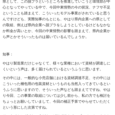
県として、この脱プラというところを推進していこうと環境部が中
心となってやっている中で、今回中東情勢の今の状況、ナフサ不足
ということも踏まえて、こういったモデル事業がされていると思う
んですけども、実際知事のもとにも、やはり県内企業への県として
の取組、例えば県内企業へ脱プラをしようとしているけどもなかな
か料金が高いとか、今回の中東情勢の影響を踏まえて、県内企業か
ら声とかそういったものは届いているんでしょうか。
知事：
やはり製造業だけじゃなくて、様々な業種において資材が調達しに
くいという声は、多く届けられているというふうに思います。
その中には、一般的な小売店舗における資材調達不足、その中には
こういった梱包用の包装資材というものも当然入ってきているとい
うふうに思いますので、そういった声なども踏まえてですね、やは
り今回、この事業の取組については少し前から、私の方でも検討を
ちょっとお願いしていまして、今回の補正予算でやらせていただく
という形にした次第ですね。