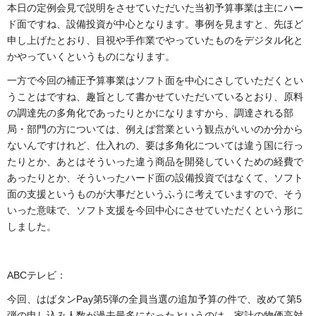
本日の定例会見で説明をさせていただいた当初予算事業は主にハー
ド面ですね、設備投資が中心となります。事例を見ますと、先ほど
申し上げたとおり、目視や手作業でやっていたものをデジタル化と
かやっていくというものになります。
一方で今回の補正予算事業はソフト面を中心にさしていただくとい
うことはですね、趣旨として書かせていただいているとおり、原料
の調達先の多角化であったりとかになりますから、調達される部
局・部門の方については、例えば営業という観点がいいのか分から
ないんですけれど、仕入れの、要は多角化については違う国に行っ
たりとか、あとはそういった違う商品を開発していくための経費で
あったりとか、そういったハード面の設備投資ではなくて、ソフト
面の支援というものが大事だというふうに考えていますので、そう
いった意味で、ソフト支援を今回中心にさせていただくという形に
しました。
ABCテレビ：
今回、はばタンPay第5弾の全員当選の追加予算の件で、改めて第5
弾の申し込み人数が過去最多になったというのは、家計の物価高対