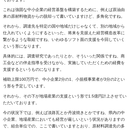
これは強固な中小企業の経営基盤を構築するために、例えば原油由
来の原材料物資からの脱却って書いていますけど、多角化ですね。
それから、調達先を特定の国や地域だけじゃなくて、別の地域から
仕入れていくようにするといった、将来を見据えた経営構造改革に
繋がるような取組ですね、いわゆるソフト面の支援を今回していく
という形になります。
具体的には、調査研究であったりとか、そういった関係ですね、商
工会などの伴走指導を受けながら、実施していただくための経費を
支援するというものになります。
補助上限100万円で、中小企業2分の1、小規模事業者が3分の2とい
う形を予定しています。
それから、その下が地場産業の支援という形で1.5億円計上させてい
ただいております。
今の状況下では、例えば淡路瓦とか丹波焼きとかですね、県内の中
小企業、地場産業においても経営が厳しいという状況がありますの
で、組合単位での、ここで書いていますとおり、原材料調達先の多