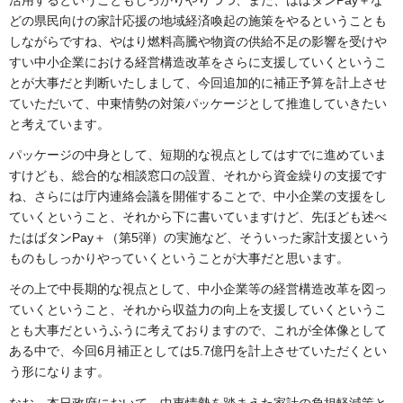
活用するということもしっかりやりつつ、また、はばタンPay＋な
どの県民向けの家計応援の地域経済喚起の施策をやるということも
しながらですね、やはり燃料高騰や物資の供給不足の影響を受けや
すい中小企業における経営構造改革をさらに支援していくというこ
とが大事だと判断いたしまして、今回追加的に補正予算を計上させ
ていただいて、中東情勢の対策パッケージとして推進していきたい
と考えています。
パッケージの中身として、短期的な視点としてはすでに進めていま
すけども、総合的な相談窓口の設置、それから資金繰りの支援です
ね、さらには庁内連絡会議を開催することで、中小企業の支援をし
ていくということ、それから下に書いていますけど、先ほども述べ
たはばタンPay＋（第5弾）の実施など、そういった家計支援という
ものもしっかりやっていくということが大事だと思います。
その上で中長期的な視点として、中小企業等の経営構造改革を図っ
ていくということ、それから収益力の向上を支援していくというこ
とも大事だというふうに考えておりますので、これが全体像として
ある中で、今回6月補正としては5.7億円を計上させていただくとい
う形になります。
なお、本日政府において、中東情勢を踏まえた家計の負担軽減策と