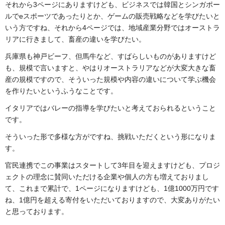
それから3ページにありますけども、ビジネスでは韓国とシンガポー
ルでeスポーツであったりとか、ゲームの販売戦略などを学びたいと
いう方ですね、それから4ページでは、地域産業分野ではオーストラ
リアに行きまして、畜産の違いを学びたい。
兵庫県も神戸ビーフ、但馬牛など、すばらしいものがありますけど
も、規模で言いますと、やはりオーストラリアなどが大変大きな畜
産の規模ですので、そういった規模や内容の違いについて学ぶ機会
を作りたいというふうなことです。
イタリアではバレーの指導を学びたいと考えておられるということ
です。
そういった形で多様な方がですね、挑戦いただくという形になりま
す。
官民連携でこの事業はスタートして3年目を迎えますけども、プロジ
ェクトの理念に賛同いただける企業や個人の方も増えておりまし
て、これまで累計で、1ページになりますけども、1億1000万円です
ね、1億円を超える寄付をいただいておりますので、大変ありがたい
と思っております。