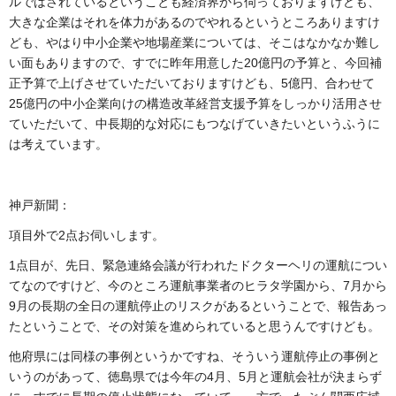
ルではされているということも経済界から伺っておりますけども、
大きな企業はそれを体力があるのでやれるというところありますけ
ども、やはり中小企業や地場産業については、そこはなかなか難し
い面もありますので、すでに昨年用意した20億円の予算と、今回補
正予算で上げさせていただいておりますけども、5億円、合わせて
25億円の中小企業向けの構造改革経営支援予算をしっかり活用させ
ていただいて、中長期的な対応にもつなげていきたいというふうに
は考えています。
神戸新聞：
項目外で2点お伺いします。
1点目が、先日、緊急連絡会議が行われたドクターヘリの運航につい
てなのですけど、今のところ運航事業者のヒラタ学園から、7月から
9月の長期の全日の運航停止のリスクがあるということで、報告あっ
たということで、その対策を進められていると思うんですけども。
他府県には同様の事例というかですね、そういう運航停止の事例と
いうのがあって、徳島県では今年の4月、5月と運航会社が決まらず