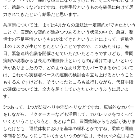
ドクターヘリの一義的な担当になりますけども、そこが中心となっ
て、徳島ヘリなどのですね、代替手段というものを確保に向けて尽
力されてきたという結果だと思います。
兵庫県については、まずは4月からの運航は一定契約ができたという
ことで、安定的な契約が進みつつあるという状況の中で、急遽、整
備士の不足事情というものが出てきたということによって、運航停
止のリスクが生じてきたということですので、このあたりは、先
日、緊急連絡会議を開催させていただいたところですけども、豊岡
病院や現場からは長期の運航停止というものは避けてほしいという
声がありましたので、どのようなあり方でカバーできるかについて
は、これから実務者ベースの運航の検討会を立ち上げるということ
もするんですけども、そういったところも並行しながら、代替手段
の確保については、全力を尽くしていきたいというふうに思いま
す。
3つあって、1つが防災ヘリや消防ヘリなどですね、広域的なカバー
をしながら、ドクターカーなども活用して、カバレッジをつくって
いくということが1点と、あとは当日、豊岡病院からもお話がありま
したけども、運航体制における基準の緩和とかですね、柔軟な運航
体制をどのようにしていくかというのが2点目、それから3点目はご