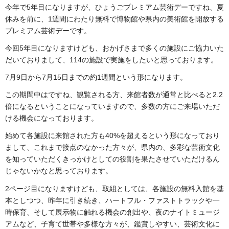
今年で5年目になりますが、ひょうごプレミアム芸術デーですね、夏
休みを前に、1週間にわたり無料で博物館や県内の美術館を開放する
プレミアム芸術デーです。
今回5年目になりますけども、おかげさまで多くの施設にご協力いた
だいておりまして、114の施設で実施をしたいと思っております。
7月9日から7月15日までの約1週間という形になります。
この期間中はですね、観覧される方、来館者数が通常と比べると2.2
倍になるということになっていますので、多数の方にご来場いただ
ける機会になっております。
始めて各施設に来館された方も40%を超えるという形になっており
まして、これまで接点のなかった方々が、県内の、多彩な芸術文化
を知っていただくきっかけとしての役割を果たさせていただけるん
じゃないかなと思っております。
2ページ目になりますけども、取組としては、各施設の無料入館を基
本としつつ、昨年に引き続き、ハートフル・ファストトラックや一
時保育、そして展示物に触れる機会の創出や、夜のナイトミュージ
アムなど、子育て世帯や多様な方々が、鑑賞しやすい、芸術文化に