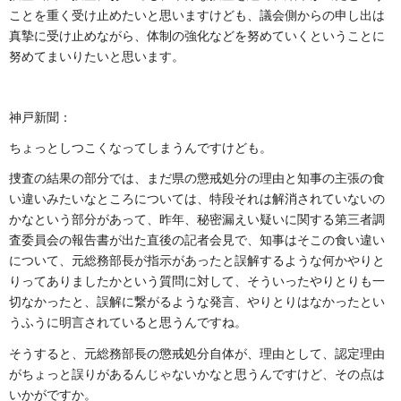
ことを重く受け止めたいと思いますけども、議会側からの申し出は
真摯に受け止めながら、体制の強化などを努めていくということに
努めてまいりたいと思います。
神戸新聞：
ちょっとしつこくなってしまうんですけども。
捜査の結果の部分では、まだ県の懲戒処分の理由と知事の主張の食
い違いみたいなところについては、特段それは解消されていないの
かなという部分があって、昨年、秘密漏えい疑いに関する第三者調
査委員会の報告書が出た直後の記者会見で、知事はそこの食い違い
について、元総務部長が指示があったと誤解するような何かやりと
りってありましたかという質問に対して、そういったやりとりも一
切なかったと、誤解に繋がるような発言、やりとりはなかったとい
うふうに明言されていると思うんですね。
そうすると、元総務部長の懲戒処分自体が、理由として、認定理由
がちょっと誤りがあるんじゃないかなと思うんですけど、その点は
いかがですか。