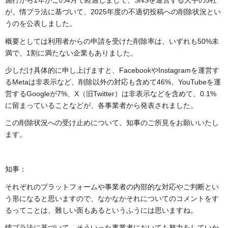
施行から1年がこの4月で経過しまして、SNSを運営する大手の5社
が、情プラ法に基づいて、2025年度の不適切投稿への削除状況とい
うのを公表しました。
概要としては利用者からの申請を受けた削除率は、いずれも50%未
満で、1割に満たない企業もありました。
少しだけ具体的に申し上げますと、FacebookやInstagramを運営す
るMetaは非表示など、削除以外の対応も含めて46%、YouTubeを運
営するGoogleが7%、X（旧Twitter）は非表示などを含めて、0.1%
に留まっていることなどが、各事業者から発表されました。
この削除状況への受け止めについて、知事のご所見をお願いいたし
ます。
知事：
それぞれのプラットフォームや事業者の内部的な対応やご判断とい
う形になると思いますので、なかなかそれについてのコメントをす
るってことは、難しい面もあるというふうには思いますね。
情プラ法に基づいて、そういった事業者においても努力をしていか