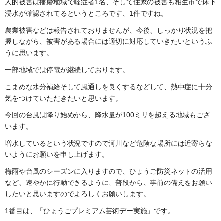
人的被害は播磨地域で軽症者1名、そして住家の被害も相生市で床下
浸水が確認されてるというところです、1件ですね。
農業被害などは報告されておりませんが、今後、しっかり状況を把
握しながら、被害がある場合には適切に対応していきたいというふ
うに思います。
一部地域では停電が継続しております。
こまめな水分補給そして風通しを良くするなどして、熱中症に十分
気をつけていただきたいと思います。
今回の台風は降り始めから、降水量が100ミリを超える地域もござ
います。
増水しているという状況ですので河川など危険な場所には近寄らな
いようにお願いを申し上げます。
梅雨や台風のシーズンに入りますので、ひょうご防災ネットの活用
など、速やかに行動できるように、普段から、事前の備えをお願い
したいと思いますのでよろしくお願いします。
1番目は、「ひょうごプレミアム芸術デー実施」です。