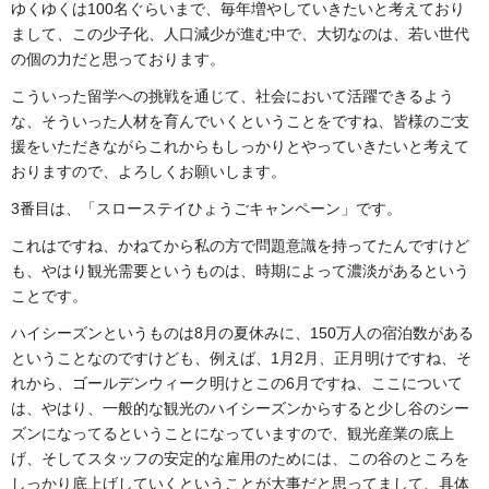
ゆくゆくは100名ぐらいまで、毎年増やしていきたいと考えており
まして、この少子化、人口減少が進む中で、大切なのは、若い世代
の個の力だと思っております。
こういった留学への挑戦を通じて、社会において活躍できるよう
な、そういった人材を育んでいくということをですね、皆様のご支
援をいただきながらこれからもしっかりとやっていきたいと考えて
おりますので、よろしくお願いします。
3番目は、「スローステイひょうごキャンペーン」です。
これはですね、かねてから私の方で問題意識を持ってたんですけど
も、やはり観光需要というものは、時期によって濃淡があるという
ことです。
ハイシーズンというものは8月の夏休みに、150万人の宿泊数がある
ということなのですけども、例えば、1月2月、正月明けですね、そ
れから、ゴールデンウィーク明けとこの6月ですね、ここについて
は、やはり、一般的な観光のハイシーズンからすると少し谷のシー
ズンになってるということになっていますので、観光産業の底上
げ、そしてスタッフの安定的な雇用のためには、この谷のところを
しっかり底上げしていくということが大事だと思ってまして、具体