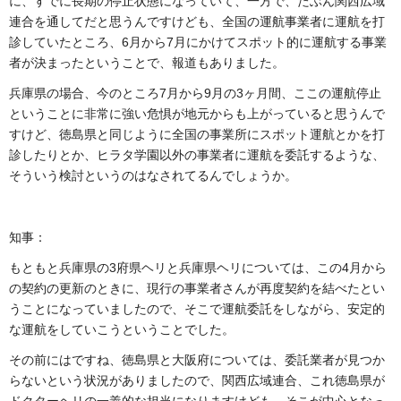
に、すでに長期の停止状態になっていて、一方で、たぶん関西広域
連合を通してだと思うんですけども、全国の運航事業者に運航を打
診していたところ、6月から7月にかけてスポット的に運航する事業
者が決まったということで、報道もありました。
兵庫県の場合、今のところ7月から9月の3ヶ月間、ここの運航停止
ということに非常に強い危惧が地元からも上がっていると思うんで
すけど、徳島県と同じように全国の事業所にスポット運航とかを打
診したりとか、ヒラタ学園以外の事業者に運航を委託するような、
そういう検討というのはなされてるんでしょうか。
知事：
もともと兵庫県の3府県ヘリと兵庫県ヘリについては、この4月から
の契約の更新のときに、現行の事業者さんが再度契約を結べたとい
うことになっていましたので、そこで運航委託をしながら、安定的
な運航をしていこうということでした。
その前にはですね、徳島県と大阪府については、委託業者が見つか
らないという状況がありましたので、関西広域連合、これ徳島県が