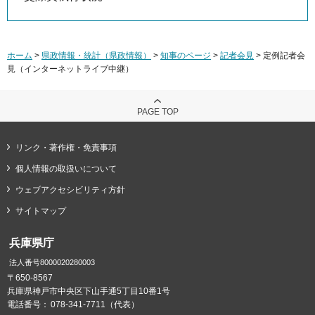
ホーム
>
県政情報・統計（県政情報）
>
知事のページ
>
記者会見
> 定例記者会
見（インターネットライブ中継）
PAGE TOP
リンク・著作権・免責事項
個人情報の取扱いについて
ウェブアクセシビリティ方針
サイトマップ
兵庫県庁
法人番号8000020280003
〒650-8567
兵庫県神戸市中央区下山手通5丁目10番1号
電話番号：
078-341-7711（代表）