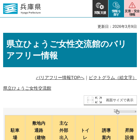
情報を
災害・安全
閲覧支援
探す
情報
更新日：2026年3月9日
県立ひょうご女性交流館のバリ
アフリー情報
バリアフリー情報TOPへ
｜
ピクトグラム（絵文字）
県立ひょうご女性交流館
画面サイズで表示
敷地内
主な
駐車
通路
外部
トイ
誘導
昇降
場
（建物
出入
レ
案内
設備