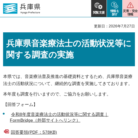
情報を
災害・安全
閲覧支援
探す
情報
更新日：2026年7月27日
兵庫県音楽療法士の活動状況等に
関する調査の実施
本県では、音楽療法普及推進の基礎資料とするため、兵庫県音楽療
法士の活動状況について、継続的な調査を実施してきております。
本年度も調査を行いますので、ご協力をお願いします。
【回答フォーム】
令和8年度音楽療法士の活動状況等に関する調査｜
FormBridge（外部サイトへリンク）
回答要領(PDF
：578KB)