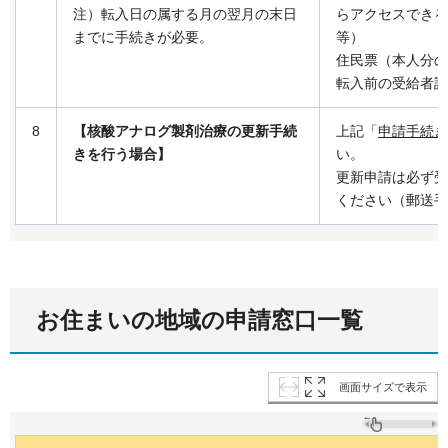
注）転入日の属する月の翌月の末日
らアクセスできる
までに手続きが必要。
等）
住民票（本人分の
転入前の受給者証
8
【核酸アナログ製剤治療の更新手続
上記「
申請手続き
きを行う場合】
い。
更新申請は必ず受
ください（郵送手
お住まいの地域の申請窓口一覧
画面サイズで表示