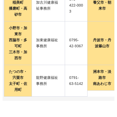
稲美町
加古川健康福
養父市・朝
422-000
播磨町・高
祉事務所
来市
3
砂市
小野市・加
東市
西脇市・多
加東健康福祉
0795-
丹波市・丹
可町
事務所
42-9367
波篠山市
三木市・加
西市
たつの市・
洲本市・淡
宍粟市
龍野健康福祉
0791-
路市
太子町・佐
事務所
63-5142
南あわじ市
用町