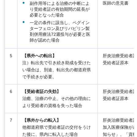
医師の意見書
副作用等による治療の中断によ
り受給者証の有効期間の延長が
必要となった場合
一定の条件に該当し、ペグイン
ターフェロン及びリバビリン製
剤併用療法72週投与が必要と医
師が認めた場合
5
【県外への転出】
肝炎治療受給者証
注）転出先で引き続き助成を受けた
受給者証原本
い場合は、別途、転出先の都道府県
で手続きが必要。
6
【受給者証の失効】
肝炎治療受給者証
治癒、治療の中止、その他の理由に
受給者証原本
より受給者の資格を失った場合
7
【県外からの転入】
肝炎治療受給者証
他都道府県で受給者証の交付をうけ
加入医療保険がわ
た後に、県内に転入した場合
知らせ」、「資格