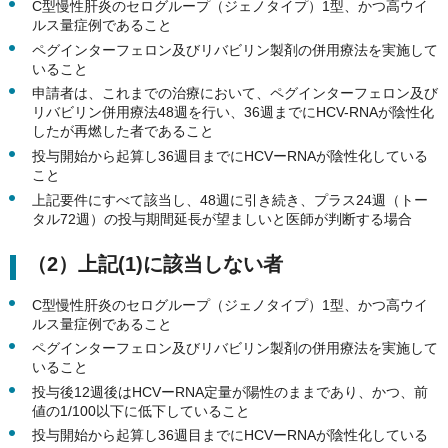
C型慢性肝炎のセログループ（ジェノタイプ）1型、かつ高ウイ
ルス量症例であること
ペグインターフェロン及びリバビリン製剤の併用療法を実施して
いること
申請者は、これまでの治療において、ペグインターフェロン及び
リバビリン併用療法48週を行い、36週までにHCV-RNAが陰性化
したが再燃した者であること
投与開始から起算し36週目までにHCVーRNAが陰性化している
こと
上記要件にすべて該当し、48週に引き続き、プラス24週（トー
タル72週）の投与期間延長が望ましいと医師が判断する場合
（2）上記(1)に該当しない者
C型慢性肝炎のセログループ（ジェノタイプ）1型、かつ高ウイ
ルス量症例であること
ペグインターフェロン及びリバビリン製剤の併用療法を実施して
いること
投与後12週後はHCVーRNA定量が陽性のままであり、かつ、前
値の1/100以下に低下していること
投与開始から起算し36週目までにHCVーRNAが陰性化している