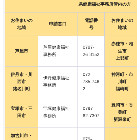
県健康福祉事務所管内の方
お住まいの
電話番
お住まいの
申請窓口
地域
号
地域
赤穂市・相
芦屋健康福祉
0797-
芦屋市
生市
事務所
26-8152
上郡町
伊丹市・川
072-
神河町・市
伊丹健康福祉
西市
785-746
川町
事務所
猪名川町
2
福崎町
豊岡市・香
宝塚市・三
宝塚健康福祉
0797-
美町
田市
事務所
62-7307
新温泉町
加古川市・
079-