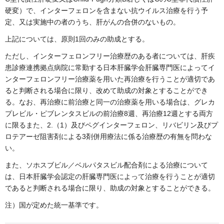
硬変）で、インターフェロンを含まない抗ウイルス治療を行う予
定、又は実施中の者のうち、肝がんの合併のないもの。
上記については、原則1回のみの助成とする。
ただし、インターフェロンフリー治療歴のある者については、肝疾
患診療連携拠点病院に常勤する日本肝臓学会肝臓専門医によってイ
ンターフェロンフリー治療薬を用いた再治療を行うことが適切であ
ると判断される場合に限り、改めて助成の対象とすることができ
る。なお、再治療に前治療と同一の治療薬を用いる場合は、グレカ
プレビル・ピブレンタスビルの前治療8週、再治療12週とする両方
に限るまた、2.（1）及びペグインターフェロン、リバビリン及びプ
ロテアーゼ阻害剤による3剤併用療法に係る治療歴の有無を問わな
い。
また、ソホスブビル／ベルパタスビル配合剤による治療について
は、日本肝臓学会認定の肝臓専門医によって治療を行うことが適切
であると判断される場合に限り、助成の対象とすることができる。
注）国が定めた統一基準です。