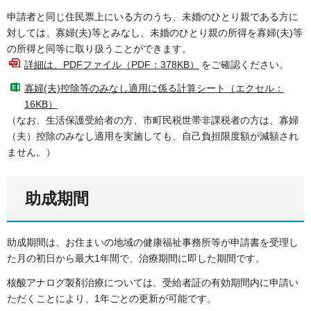
申請者と同じ住民票上にいる方のうち、未婚のひとり親である方に
対しては、寡婦(夫)等とみなし、未婚のひとり親の所得を寡婦(夫)等
の所得と同等に取り扱うことができます。
詳細は、PDFファイル（PDF：378KB）
をご確認ください。
寡婦(夫)控除等のみなし適用に係る計算シート（エクセル：
16KB）
（なお、生活保護受給者の方、市町民税世帯非課税者の方は、寡婦
（夫）控除のみなし適用を実施しても、自己負担限度額が減額され
ません。）
助成期間
助成期間は、お住まいの地域の健康福祉事務所等が申請書を受理し
た月の初日から最大1年間で、治療期間に即した期間です。
核酸アナログ製剤治療については、受給者証の有効期間内に申請い
ただくことにより、1年ごとの更新が可能です。