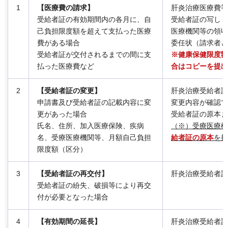
1
【医療費の請求】
肝炎治療医療費等
受給者証の有効期間内の各月に、自
受給者証の写し（
己負担限度額を超えて支払った医療
医療機関等の領収
費がある場合
委任状（請求者と
受給者証が交付されるまでの間に支
※健康保健限度額
払った医療費など
合はコピーを提出
2
【受給者証の変更】
肝炎治療受給者証
申請書及び受給者証の記載内容に変
変更内容が確認で
更があった場合
受給者証の原本ま
氏名、住所、加入医療保険、疾病
（※）受療医療機
名、受療医療機関等、月額自己負担
給者証の原本
を持
限度額（区分）
3
【受給者証の再交付】
肝炎治療受給者証
受給者証の紛失、破損等により再交
付が必要となった場合
4
【有効期間の延長】
肝炎治療受給者証