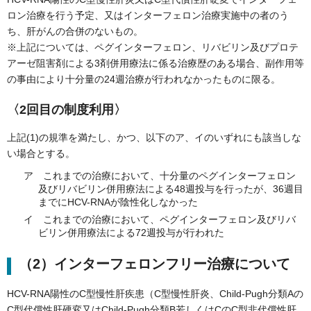
ロン治療を行う予定、又はインターフェロン治療実施中の者のう
ち、肝がんの合併のないもの。
※上記については、ペグインターフェロン、リバビリン及びプロテ
アーゼ阻害剤による3剤併用療法に係る治療歴のある場合、副作用等
の事由により十分量の24週治療が行われなかったものに限る。
〈2回目の制度利用〉
上記(1)の規準を満たし、かつ、以下のア、イのいずれにも該当しな
い場合とする。
ア
これまでの治療において、十分量のペグインターフェロン
及びリバビリン併用療法による48週投与を行ったが、36週目
までにHCV-RNAが陰性化しなかった
イ
これまでの治療において、ペグインターフェロン及びリバ
ビリン併用療法による72週投与が行われた
（2）インターフェロンフリー治療について
HCV-RNA陽性のC型慢性肝疾患（C型慢性肝炎、Child-Pugh分類Aの
C型代償性肝硬変又はChild-Pugh分類B若しくはCのC型非代償性肝