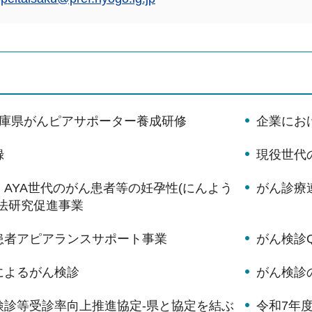
兵庫県がんピアサポーター養成研修
企業にお
録
現役世代
AYA世代のがん患者等の妊孕性(にんよう
がん診療
療法研究促進事業
患者アピアランスサポート事業
がん検診
によるがん検診
がん検診
検診等受診率向上推進協定-県と協定を結ぶ
令和7年