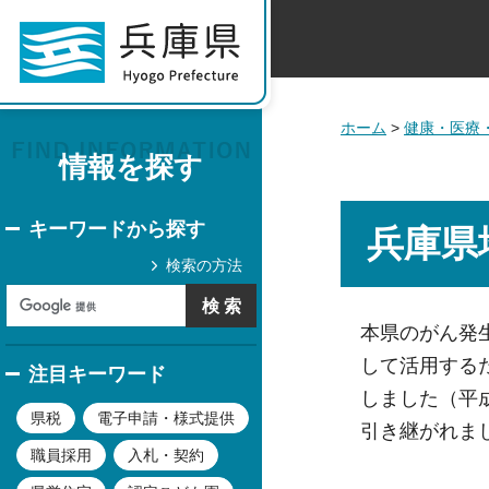
ホーム
>
健康・医療
情報を探す
キーワードから探す
兵庫県
検索の方法
本県のがん発
して活用する
注目キーワード
しました（平
県税
電子申請・様式提供
引き継がれま
職員採用
入札・契約