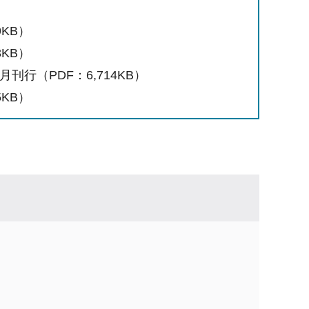
9KB）
3KB）
刊行（PDF：6,714KB）
5KB）