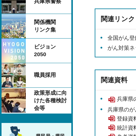
兵庫県警察
関連リンク
関係機関
リンク集
全国がん登
ビジョン
がん対策ネ
2050
職員採用
関連資料
政策形成に向
兵庫県の
けた各種検討
会等
兵庫県のがん
登録資料
統計資料