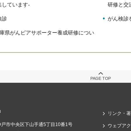
しています-
研修と交
検診
がん検診
兵庫県がんピアサポーター養成研修につい
PAGE TOP
3
リンク・著
戸市中央区下山手通5丁目10番1号
ウェブアク