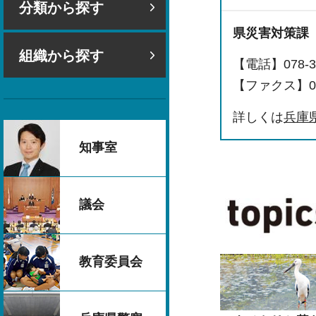
分類から探す
県災害対策課
組織から探す
【電話】078-36
【ファクス】078
詳しくは
兵庫
知事室
議会
教育委員会