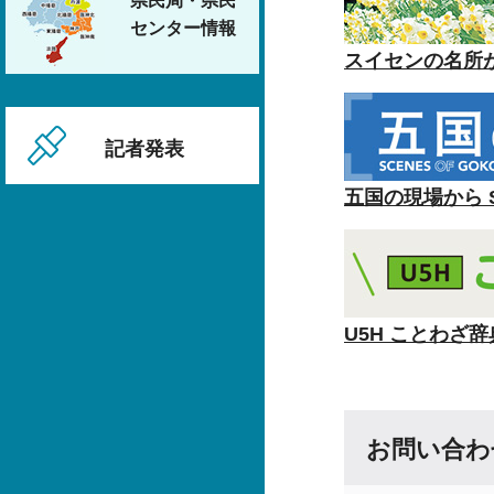
県民局・県民
センター情報
スイセンの名所
記者発表
五国の現場から SC
U5H ことわざ辞
お問い合わ