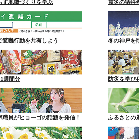
らす地域づくりを学ぶ
震災の犠牲
で避難行動を共有しよう
冬の神戸を
1週間分
防災を学び
県職員がヒョーゴの話題を発信！
ふるさとの