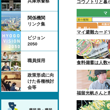
兵庫県警察
コウノトリと暮
関係機関
リンク集
マイ避難カード
ビジョン
2050
職員採用
食料備蓄は人数×
政策形成に向
けた各種検討
会等
福留光帆さんと