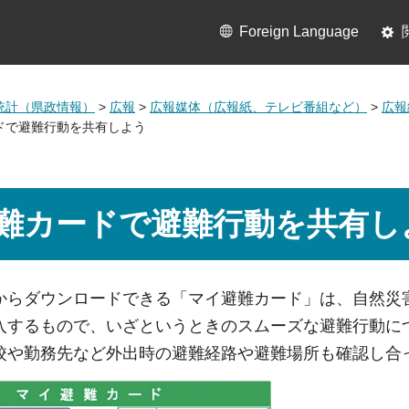
Foreign Language
統計（県政情報）
>
広報
>
広報媒体（広報紙、テレビ番組など）
>
広報
ドで避難行動を共有しよう
難カードで避難行動を共有し
からダウンロードできる「マイ避難カード」は、自然災
入するもので、いざというときのスムーズな避難行動に
校や勤務先など外出時の避難経路や避難場所も確認し合