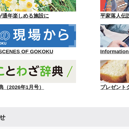
が通年楽しめる施設に
平家落人伝
ENES OF GOKOKU
Informa
典（2026年1月号）
プレゼントク
せ