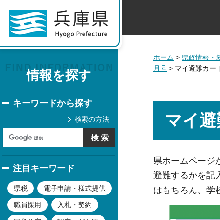
ホーム
>
県政情報・
月号
> マイ避難カー
情報を探す
キーワードから探す
マイ避
検索の方法
県ホームページ
注目キーワード
避難するかを記
県税
電子申請・様式提供
はもちろん、学
職員採用
入札・契約