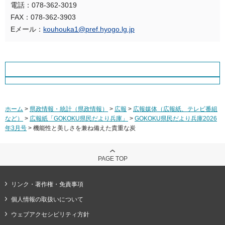
電話：078-362-3019
FAX：078-362-3903
Eメール：
kouhouka1@pref.hyogo.lg.jp
ホーム
>
県政情報・統計（県政情報）
>
広報
>
広報媒体（広報紙、テレビ番組
など）
>
広報紙「GOKOKU県民だより兵庫」
>
GOKOKU県民だより兵庫2026
年3月号
> 機能性と美しさを兼ね備えた貴重な炭
PAGE TOP
リンク・著作権・免責事項
個人情報の取扱いについて
ウェブアクセシビリティ方針