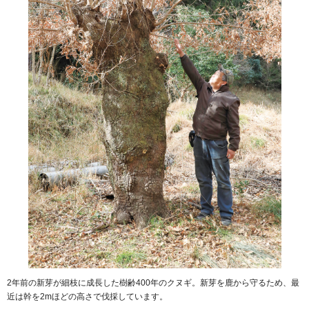
2年前の新芽が細枝に成長した樹齢400年のクヌギ。新芽を鹿から守るため、最
近は幹を2mほどの高さで伐採しています。