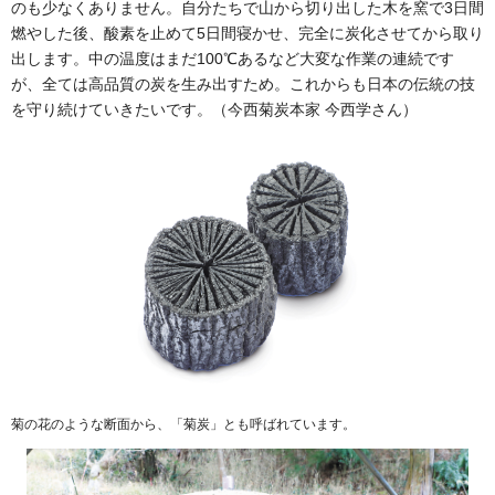
のも少なくありません。自分たちで山から切り出した木を窯で3日間
燃やした後、酸素を止めて5日間寝かせ、完全に炭化させてから取り
出します。中の温度はまだ100℃あるなど大変な作業の連続です
が、全ては高品質の炭を生み出すため。これからも日本の伝統の技
を守り続けていきたいです。（今西菊炭本家 今西学さん）
菊の花のような断面から、「菊炭」とも呼ばれています。