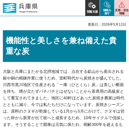
情報を
災害・安全
閲覧支援
探す
情報
更新日：2026年5月12日
機能性と美しさを兼ね備えた貴
重な炭
大阪と兵庫にまたがる北摂地域では、点在する鉱山から産出される
銀や銅の精錬作業に使うため、室町時代から炭焼きが盛んでした。
川西市黒川地区で生産される「一庫（ひとくら）炭」は美しい断面
を持ち、煙が立たずパチパチとはぜないことから茶席用の高級炭と
して重宝されてきました。地区に40軒ほどあった炭焼き農家は時代
とともに減り、今では私たちだけになっています。炭焼きシーズン
は、原料のクヌギが乾燥している1月から5月にかけて。クヌギは切
った幹から新芽が出て枝へと成長するため、10年サイクルで伐採し
ます。そうすることで親株は元気に保たれ、樹齢300年を超えるも