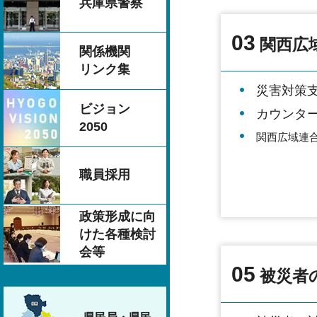
兵庫県警察
03
関西広
関係機関
リンク集
災害対策
ビジョン
カウンタ
2050
関西広域連
職員採用
政策形成に向
けた各種検討
会等
05
被災者