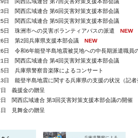
月29日
関西広域連合 第7回災害対策支援本部会議
月23日
関西広域連合 第6回災害対策支援本部会議
月25日
関西広域連合 第5回災害対策支援本部会議
月25日
珠洲市への災害ボランティアバスの派遣
NEW
月26日
第2回兵庫県支援本部会議
NEW
月26日
令和6年能登半島地震被災地への中長期派遣職員
月21日
関西広域連合 第4回災害対策支援本部会議
月15日
兵庫県警察音楽隊によるコンサート
月13日
能登半島地震に関する兵庫県の支援の状況（記者
月7日
義援金の贈呈
月2日
関西広域連合 第3回災害対策支援本部会議の開催
月1日
見舞金の贈呈