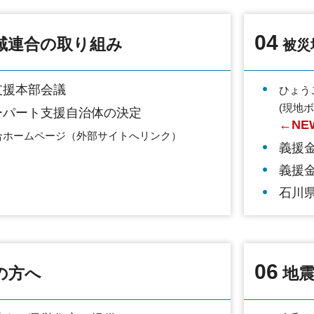
04
域連合の取り組み
被災
支援本部会議
ひょう
(現地
ーパート支援自治体の決定
←NE
合ホームページ（外部サイトへリンク）
義援
義援
石川
06
の方へ
地震