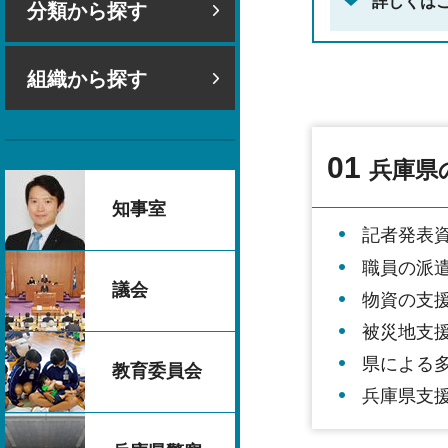
詳しくは
分類から探す
組織から探す
01
兵庫県
知事室
記者発表
職員の派
議会
物資の支
被災地支
県による
教育委員会
兵庫県支