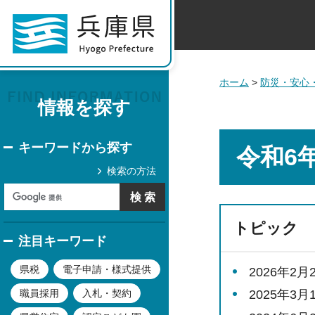
ホーム
>
防災・安心
情報を探す
キーワードから探す
令和6
検索の方法
トピック
注目キーワード
県税
電子申請・様式提供
2026年2
職員採用
入札・契約
2025年3