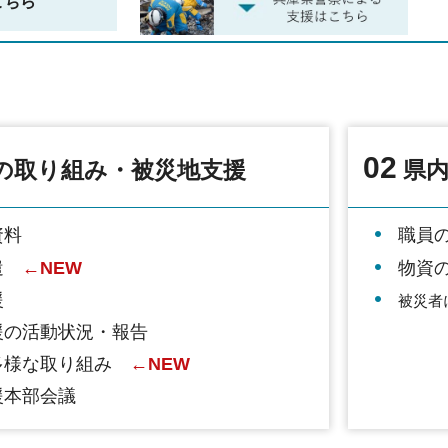
こちら
02
の取り組み・被災地支援
県内
資料
職員
遣
←NEW
物資
援
被災者
援の活動状況・報告
多様な取り組み
←NEW
援本部会議