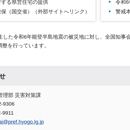
対する県営住宅の提供
令和
確保（国交省）（外部サイトへリンク）
警戒
発生した令和6年能登半島地震の被災地に対し、全国知事
調整を行っています。
せ
管理部 災害対策課
-9306
-9911
ai@pref.hyogo.lg.jp