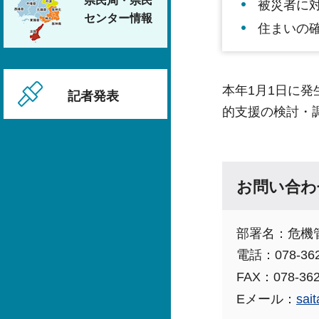
県民局・県民
被災者に
センター情報
住まいの
本年1月1日に
記者発表
的支援の検討・
お問い合わ
部署名：危機
電話：078-362
FAX：078-362
Eメール：
sait