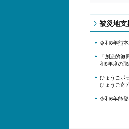
被災地支
令和8年熊
「創造的復
和8年度の取
ひょうごボ
ひょうご寄
令和6年能