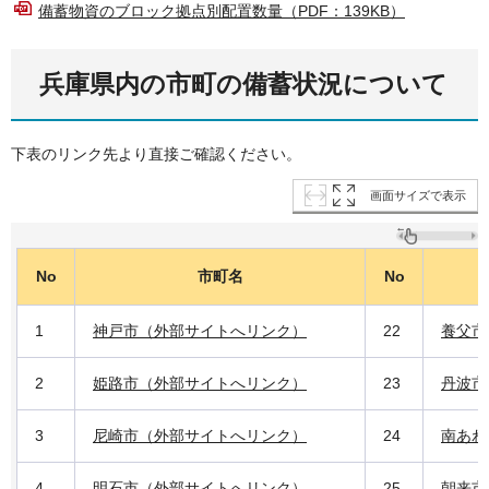
備蓄物資のブロック拠点別配置数量（PDF：139KB）
兵庫県内の市町の備蓄状況について
下表のリンク先より直接ご確認ください。
画面サイズで表示
No
市町名
No
1
神戸市（外部サイトへリンク）
22
養父市
2
姫路市（外部サイトへリンク）
23
丹波市
3
尼崎市（外部サイトへリンク）
24
南あわ
4
明石市（外部サイトへリンク）
25
朝来市