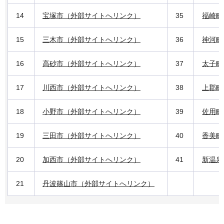
14
宝塚市（外部サイトへリンク）
35
福崎町
15
三木市（外部サイトへリンク）
36
神河町
16
高砂市（外部サイトへリンク）
37
太子町
17
川西市（外部サイトへリンク）
38
上郡町
18
小野市（外部サイトへリンク）
39
佐用町
19
三田市（外部サイトへリンク）
40
香美町
20
加西市（外部サイトへリンク）
41
新温泉
21
丹波篠山市（外部サイトへリンク）