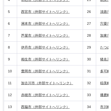
5
西宮市（外部サイトへリンク）
26
淡路市
6
洲本市（外部サイトへリンク）
27
宍粟市
7
芦屋市（外部サイトへリンク）
28
加東市
8
伊丹市（外部サイトへリンク）
29
たつの
9
相生市（外部サイトへリンク）
30
猪名川
10
豊岡市（外部サイトへリンク）
31
多可町
11
加古川市（外部サイトへリンク）
32
稲美町
12
赤穂市（外部サイトへリンク）
33
播磨町
13
西脇市（外部サイトへリンク）
34
市川町