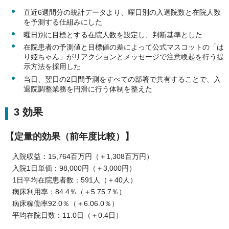
直近6週間分の統計データより、曜日別の入退院数と在院人数
を予測する仕組みにした
曜日別に目標とする在院人数を設定し、判断基準とした
在院患者の予測値と目標値の差によって公式マスコットの「は
り姫ちゃん」がリアクションとメッセージで注意喚起を行う提
示方法を採用した
当日、翌日の2日間予測をすべての部署で共有することで、入
退院調整業務を円滑に行う体制を整えた
3 効果
【定量的効果（前年度比較）】
入院収益：15,764百万円（＋1,308百万円）
入院1日単価：98,000円（＋3,000円）
1日平均在院患者数：591人（＋40人）
病床利用率：84.4％（＋5.75.7％）
病床稼働率92.0％（＋6.06.0％）
平均在院日数：11.0日（＋0.4日）