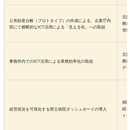
北
公有財産台帳（プロトタイプ）の作成による、企業庁内
務
部にて横断的なICT活用による「見える化」への取組
管
北
務
事務所内でのICT活用による業務効率化の取組
デ
病
経
経営状況を可視化する県立病院ダッシュボードの導入
ト