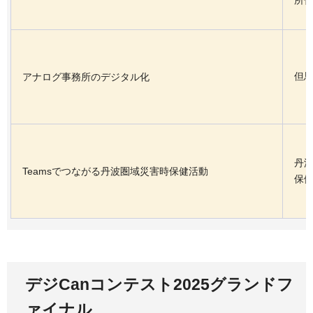
所
但
アナログ事務所のデジタル化
丹
Teamsでつながる丹波圏域災害時保健活動
保
デジCanコンテスト2025グランドフ
ァイナル