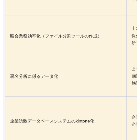
土
保
照会業務効率化（ファイル分割ツールの作成）
所
ま
画
署名分析に係るデータ化
施
企
企業誘致データベースシステムのkintone化
企