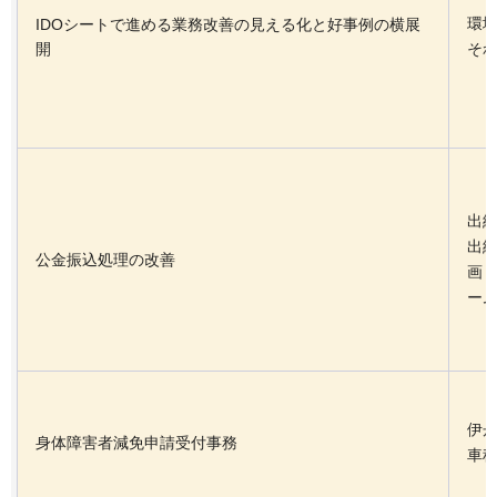
環
IDOシートで進める業務改善の見える化と好事例の横展
開
それ
出
出
公金振込処理の改善
画
ー
伊
身体障害者減免申請受付事務
車