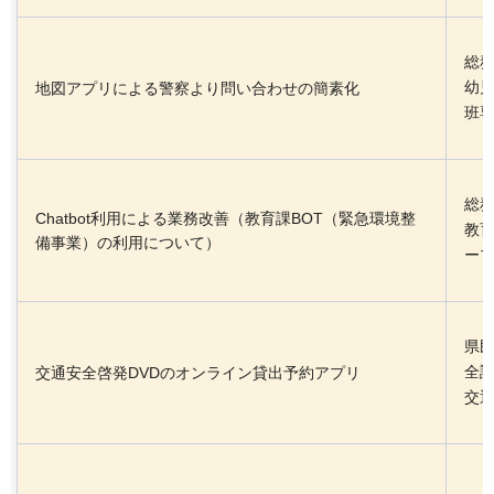
総
幼
地図アプリによる警察より問い合わせの簡素化
班
総
Chatbot利用による業務改善（教育課BOT（緊急環境整
教育
備事業）の利用について）
ー
県
全
交通安全啓発DVDのオンライン貸出予約アプリ
交