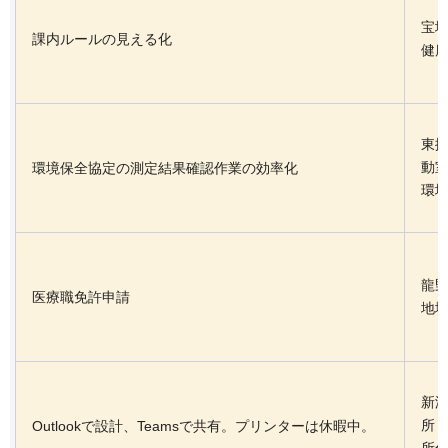
宝
課内ルールの見える化
健
東
動
環境保全協定の測定結果確認作業の効率化
環
龍
医療職免許申請
地
新
所
Outlookで設計、Teamsで共有。プリンターは休暇中。