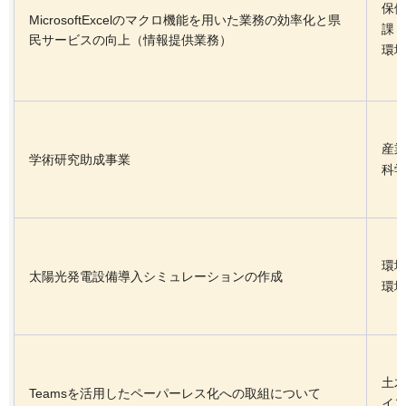
保
MicrosoftExcelのマクロ機能を用いた業務の効率化と県
課
民サービスの向上（情報提供業務）
環
産
学術研究助成事業
科
環
太陽光発電設備導入シミュレーションの作成
環
土
Teamsを活用したペーパーレス化への取組について​
イン