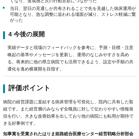
くなり、達成感と次の行動意欲につながった
当日、翌日の見通しが共有されることで先を見越した病床運用が
可能となり、急な調整に追われる場面が減り、ストレス軽減に繋
がった
4 今後の展開
実績データと現場のフィードバックを参考に、予測・目標・注意
喚起の基準やメッセージを更新し、運用のなじみやすさを高め
る。将来的に他の県立病院でも活用できるよう、設定や手順の共
通化を進め横展開を目指す。
評価ポイント
病院の経営課題に直結する病床管理を可視化し、院内に共有した取
組です。また経営層のみならず全職員に対して伝わりやすい情報発
信を行い、大きな改善効果を出しており他の病院にも転用が期待で
きる好事例です。
知事賞を受賞されたはりま姫路総合医療センター経営戦略分析部会