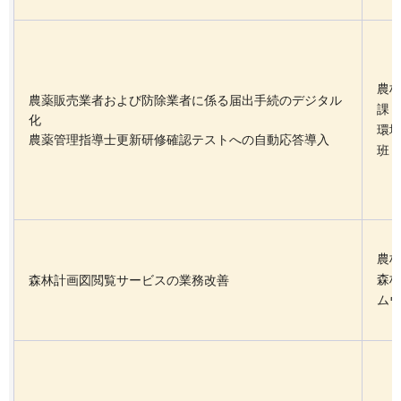
農
農薬販売業者および防除業者に係る届出手続のデジタル
課
化
環
農薬管理指導士更新研修確認テストへの自動応答導入
班
農
森
森林計画図閲覧サービスの業務改善
ム