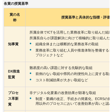
各賞の授賞基準
賞の名
授賞基準と具体的な指標・評価
称
所属全体でICTを活用した業務改革に取り組んだ組
所属長自らが課題解決に向けて積極的に取り組んだ
組織全体または横断的な業務改革の取組
知事賞
業務改革に取り組む人員や推進体制を整備する
プロジェクトなど
難易度の高い課題に対する先駆的な取組
DX推進
前例のない取組や県民の利便性向上に資する取
監賞
コスト削減効果が大きい取組など
プロセ
非デジタル化要素の改善効果が顕著な取組
ス革新
制度・要綱の改正、手続きの簡素化、ECRSの効
用以外のプロセスにおいて改善効果が高いと認
賞