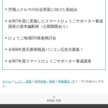
空飛ぶクルマの社会実装に向けた取組み
令和7年度に実施したスマートひょうごサポーター養成
講座の基本編動画（公開期限あり）
ひょうご地域DX推進検討会
令和8年度兵庫県職員パソコン広告主募集！
令和7年度スマートひょうごサポーター養成講座
ホーム
>
しごと・産業
>
科学技術・情報
>
情報通信・IT
> 「デジCanコンテス
ト」
PAGE TOP