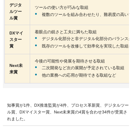
デジタ
ツールの使い方が巧みな取組
ルツー
複数のツールを組み合わせたり、難易度の高い
ル賞
着眼点の鋭さと工夫に満ちた取組
DXマイ
デジタル化部分と非デジタル化部分のバランス
スター
既存のツールを改修して効率化を実現した取組
賞
今後の可能性や発展を期待させる取組
Next未
二次開発など次の展開が予定されている取組
来賞
他の業務への応用が期待できる取組など
知事賞が1件、DX推進監賞が4件、プロセス革新賞、デジタルツー
ル賞、DXマイスター賞、Next未来賞の4賞を合わせ34件が受賞さ
れました。