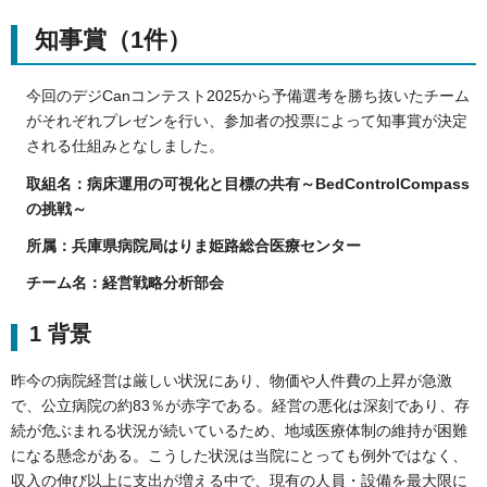
知事賞（1件）
今回のデジCanコンテスト2025から予備選考を勝ち抜いたチーム
がそれぞれプレゼンを行い、参加者の投票によって知事賞が決定
される仕組みとなしました。
取組名：病床運用の可視化と目標の共有～BedControlCompass
の挑戦～
所属：兵庫県病院局はりま姫路総合医療センター
チーム名：経営戦略分析部会
1 背景
昨今の病院経営は厳しい状況にあり、物価や人件費の上昇が急激
で、公立病院の約83％が赤字である。経営の悪化は深刻であり、存
続が危ぶまれる状況が続いているため、地域医療体制の維持が困難
になる懸念がある。こうした状況は当院にとっても例外ではなく、
収入の伸び以上に支出が増える中で、現有の人員・設備を最大限に