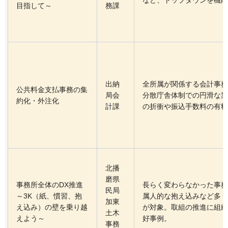
など、トップダウンを機能
目指して～
務課
出納
全所属が関係する会計事務
公共料金支払事務の集
局会
分散庁舎体制での円滑な業
約化・外注化
計課
の折衝や振込手数料の有料
北播
磨県
事務所全体のDX推進
長らく変わらなかった事務
民局
～3K（紙、慣習、抱
属人的な抱え込みなど多く
加東
え込み）の壁を乗り越
が対象。取組の推進に組織
土木
えよう～
好事例。
事務