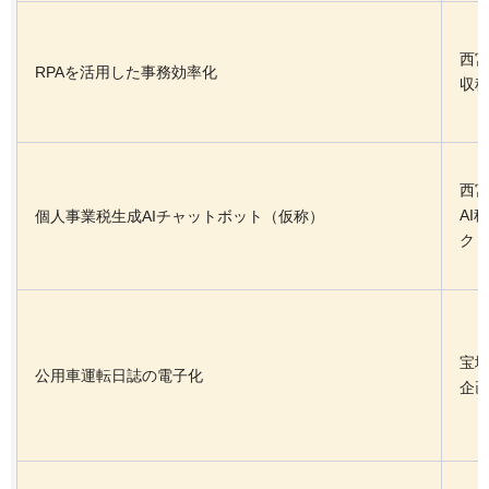
西
RPAを活用した事務効率化
収税
西
AI
個人事業税生成AIチャットボット（仮称）
ク
宝
公用車運転日誌の電子化
企