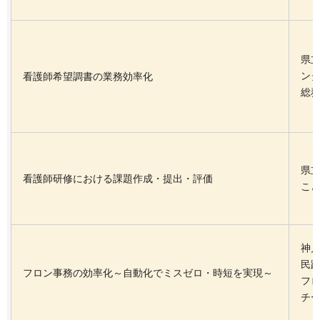
県
ン
看護師希望調書の業務効率化
総
県
看護師研修における課題作成・提出・評価
こど
神
民
フロン事務の効率化～自動化でミスゼロ・時短を実現～
フ
チ