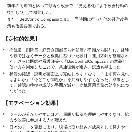
前年の同期間と比べて顕著な改善で、“見える化による改善行動の
後押し”として機能した。
また、BedControlCompassに加え、同時期に行った他の経営改善
策も改善要因である。
【定性的効果】
病院長・副院長・経営企画部長ら幹部層が早期から関与し、経験
や勘ではなくデータと根拠に基づいた設計・運用方針が整理され
た。さらに医師や看護師等へ「BedControlCompass」の意義と
使い方を周知したことで、共通理解が進み、浸透も早まった
状況の確認・説明が画面上で完結しやすくなり、「まず何を見れ
ばよいか」「今どこが問題か」を共有しやすくなった。結果とし
て、確認の往復や説明の手間が減り、病棟運用業務の効率化につ
ながった
【モチベーション効果】
ツールが分かりやすいほど、周囲が状況を理解しやすくなり、協
力や改善に参加する人が増えた
日々のデータ更新により、現場の取り組みが成果として見えやす