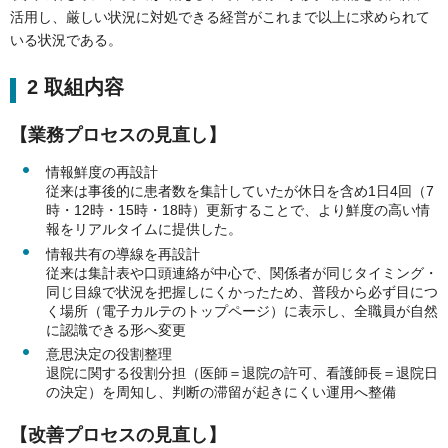
活用し、厳しい状況に対処できる経営がこれまで以上に求められて
いる状況である。
2 取組内容
【業務プロセスの見直し】
情報鮮度の再設計
従来は事後的に患者数を集計していたが休日を含め1日4回（7
時・12時・15時・18時）更新することで、より鮮度の高い情
報をリアルタイムに提供した。
情報共有の導線を再設計
従来は集計表や口頭連絡が中心で、関係者が同じタイミング・
同じ目線で状況を把握しにくかったため、普段から必ず目につ
く場所（電子カルテのトップページ）に表示し、全職員が自然
に認識できる形へ変更
意思決定の役割整理
退院に関する役割分担（医師＝退院の許可、看護師長＝退院日
の決定）を周知し、判断の滞留が起きにくい運用へ整備
【改善プロセスの見直し】