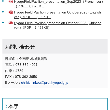
HyogoFieldPavilion_presentation_Sep2023（French ver）
（PDF：8,807KB）
Hyogo Field Pavilion presentation October2023 (English
ver.)（PDF：6,959KB）
Hyogo Field Pavilion presentaion October2023 (Chinese
ver.)（PDF：7,425KB）
お問い合わせ
部署名：企画部 地域振興課
電話：078-362-4021
内線：4789
FAX：078-362-3950
Eメール：
chiikishinkou@pref.hyogo.lg.jp
本庁