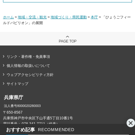
ホーム
>
地域・交流・観光
>
地域づくり・県民運動
>
本庁
> 「ひょうごフィー
ルドパビリオン」の展開
PAGE TOP
リンク・著作権・免責事項
個人情報の取扱いについて
ウェブアクセシビリティ方針
サイトマップ
兵庫県庁
法人番号8000020280003
〒650-8567
兵庫県神戸市中央区下山手通5丁目10番1号
電話番号：
078-341-7711（代表）
おすすめ記事
RECOMMENDED