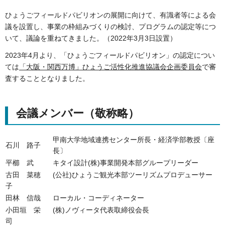
ひょうごフィールドパビリオンの展開に向けて、有識者等による会
議を設置し、事業の枠組みづくりの検討、プログラムの認定等につ
いて、議論を重ねてきました。（2022年3月3日設置）
2023年4月より、「ひょうごフィールドパビリオン」の認定につい
ては
「大阪・関西万博」ひょうご活性化推進協議会企画委員会
で審
査することとなりました。
会議メンバー（敬称略）
甲南大学地域連携センター所長・経済学部教授〔座
石川 路子
長〕
平櫛 武
キタイ設計(株)事業開発本部グループリーダー
古田 菜穂
(公社)ひょうご観光本部ツーリズムプロデューサー
子
田林 信哉
ローカル・コーディネーター
小田垣 栄
(株)ノヴィータ代表取締役会長
司