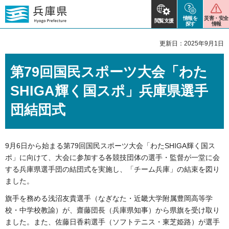
情報を
災害・安全
閲覧支援
探す
情報
更新日：2025年9月1日
第79回国民スポーツ大会「わた
SHIGA輝く国スポ」兵庫県選手
団結団式
9月6日から始まる第79回国民スポーツ大会「わたSHIGA輝く国ス
ポ」に向けて、大会に参加する各競技団体の選手・監督が一堂に会
する兵庫県選手団の結団式を実施し、「チーム兵庫」の結束を図り
ました。
旗手を務める浅沼友貴選手（なぎなた・近畿大学附属豊岡高等学
校・中学校教諭）が、齋藤団長（兵庫県知事）から県旗を受け取り
ました。また、佐藤日香莉選手（ソフトテニス・東芝姫路）が選手