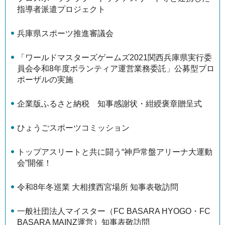
指導者派遣プロジェクト
兵庫県スポーツ推進審議会
「ワールドマスターズゲームズ2021関西兵庫県実行委
員会令和8年度ボランティア運営業務委託」公募型プロ
ポーザルの実施
企業版ふるさと納税 知事感謝状・紺綬褒章贈呈式
ひょうごスポーツコミッション
トップアスリートと共に闘う“神⼾常盤アリーナ⼤運動
会”開催！
令和8年冬巡業 大相撲西宮場所 知事表敬訪問
一般社団法人マイスター（FC BASARA HYOGO・FC
BASARA MAINZ運営）知事表敬訪問