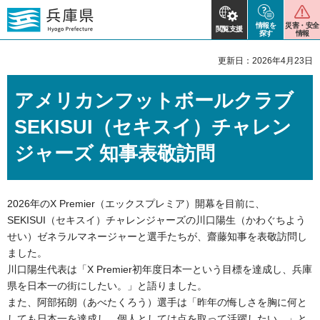
情報を
災害・安全
閲覧支援
探す
情報
更新日：2026年4月23日
アメリカンフットボールクラブ
SEKISUI（セキスイ）チャレン
ジャーズ 知事表敬訪問
2026年のX Premier（エックスプレミア）開幕を目前に、
SEKISUI（セキスイ）チャレンジャーズの川口陽生（かわぐちよう
せい）ゼネラルマネージャーと選手たちが、齋藤知事を表敬訪問し
ました。
川口陽生代表は「X Premier初年度日本一という目標を達成し、兵庫
県を日本一の街にしたい。」と語りました。
また、阿部拓朗（あべたくろう）選手は「昨年の悔しさを胸に何と
しても日本一を達成し、個人としては点を取って活躍したい。」と