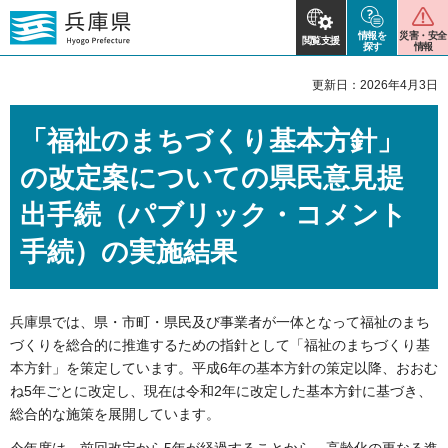
情報を
災害・安全
閲覧支援
探す
情報
更新日：2026年4月3日
「福祉のまちづくり基本方針」
の改定案についての県民意見提
出手続（パブリック・コメント
手続）の実施結果
兵庫県では、県・市町・県民及び事業者が一体となって福祉のまち
づくりを総合的に推進するための指針として「福祉のまちづくり基
本方針」を策定しています。平成6年の基本方針の策定以降、おおむ
ね5年ごとに改定し、現在は令和2年に改定した基本方針に基づき、
総合的な施策を展開しています。
今年度は、前回改定から5年が経過することから、高齢化の更なる進