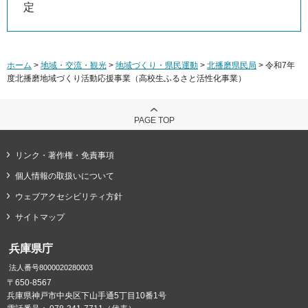
定
ホーム
>
地域・交流・観光
>
地域づくり・県民運動
>
北播磨県民局
> 令和7年
度北播磨地域づくり活動応援事業（高校生ふるさと活性化事業）
PAGE TOP
リンク・著作権・免責事項
個人情報の取扱いについて
ウェブアクセシビリティ方針
サイトマップ
兵庫県庁
法人番号8000020280003
〒650-8567
兵庫県神戸市中央区下山手通5丁目10番1号