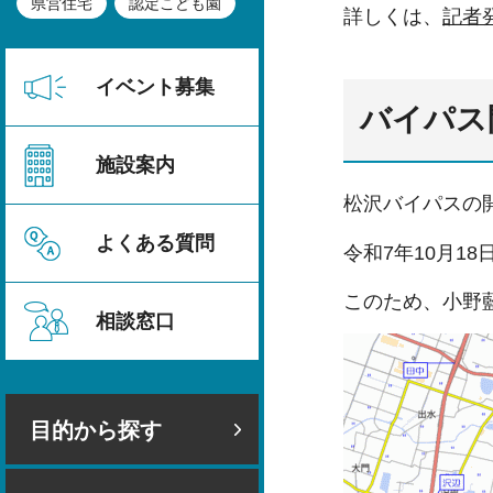
県営住宅
認定こども園
詳しくは、
記者
イベント募集
バイパス
施設案内
松沢バイパスの
よくある質問
令和7年10月1
このため、小野
相談窓口
目的から探す