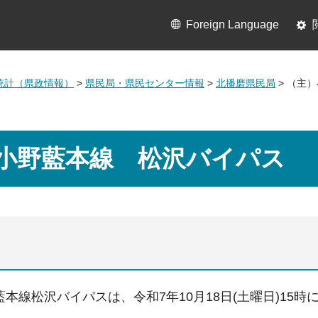
Foreign Language
統計（県政情報）
>
県民局・県民センター情報
>
北播磨県民局
> （主
小野藍本線 松沢バイパス
本線松沢バイパスは、令和7年10月18日(土曜日)15時