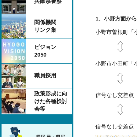
兵庫県警察
1、小野方面か
関係機関
リンク集
小野市曽根町「
ビジョン
2050
小野市小田町「
職員採用
政策形成に向
信号なし交差点
けた各種検討
会等
信号なし交差点