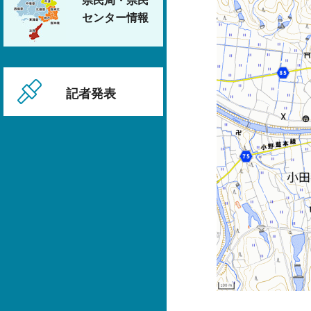
県民局・県民
センター情報
記者発表