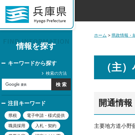
ホーム
>
県政情報・
情報を探す
キーワードから探す
（主）
検索の方法
開通情報
注目キーワード
県税
電子申請・様式提供
主要地方道小野藍
職員採用
入札・契約