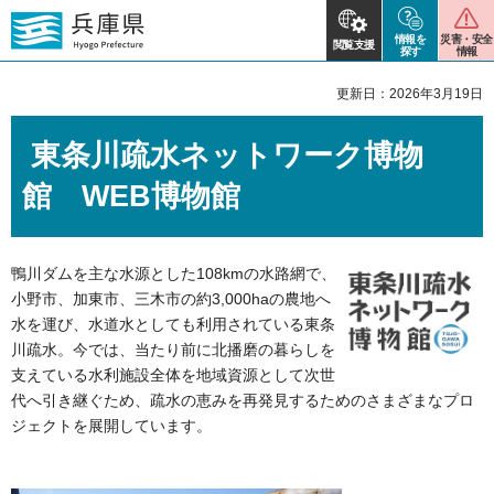
情報を
災害・安全
閲覧支援
探す
情報
更新日：2026年3月19日
東条川疏水ネットワーク博物
館 WEB博物館
鴨川ダムを主な水源とした108kmの水路網で、
小野市、加東市、三木市の約3,000haの農地へ
水を運び、水道水としても利用されている東条
川疏水。今では、当たり前に北播磨の暮らしを
支えている水利施設全体を地域資源として次世
代へ引き継ぐため、疏水の恵みを再発見するためのさまざまなプロ
ジェクトを展開しています。