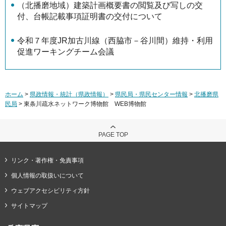
（北播磨地域）建築計画概要書の閲覧及び写しの交
付、台帳記載事項証明書の交付について
令和７年度JR加古川線（西脇市－谷川間）維持・利用
促進ワーキングチーム会議
ホーム
>
県政情報・統計（県政情報）
>
県民局・県民センター情報
>
北播磨県
民局
> 東条川疏水ネットワーク博物館 WEB博物館
PAGE TOP
リンク・著作権・免責事項
個人情報の取扱いについて
ウェブアクセシビリティ方針
サイトマップ