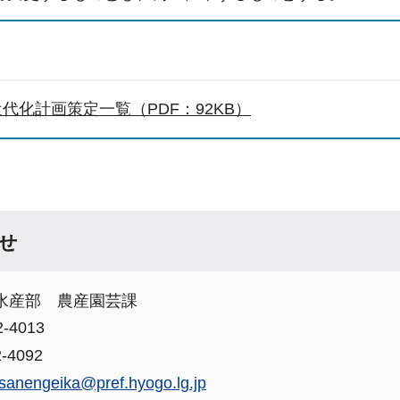
代化計画策定一覧（PDF：92KB）
せ
水産部 農産園芸課
-4013
-4092
sanengeika@pref.hyogo.lg.jp