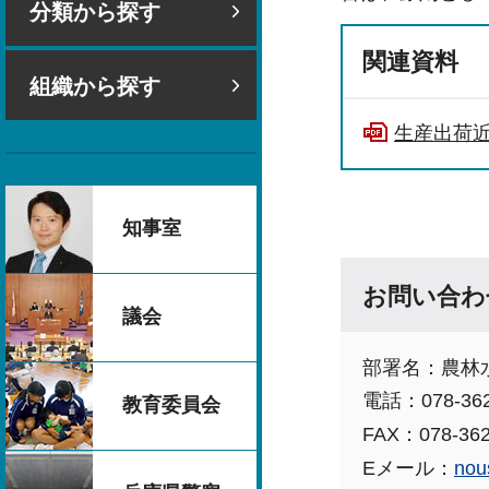
分類から探す
関連資料
組織から探す
生産出荷近
知事室
お問い合わ
議会
部署名：農林
電話：078-362
教育委員会
FAX：078-362
Eメール：
nou