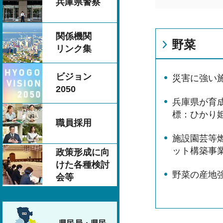
兵庫県警察
関係機関
野菜
リンク集
ビジョン
災害に強い
2050
兵庫県が育
標：ひかり
職員採用
施設園芸等
ット構築事
政策形成に向
けた各種検討
野菜の産地
会等