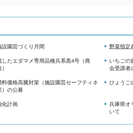
施設園芸づくり月間
野菜指定
成したエダマメ専用品種兵系黒4号（商
いちごの
姫）
会受講者
燃料価格高騰対策（施設園芸セーフティネ
ひょうご
業）の公募
強化計画
兵庫県オ
いて