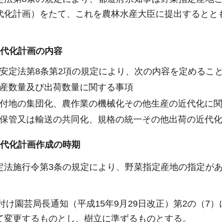
代化計画）をたて、これを農林水産大臣に提出するとと
近代化計画の内容
安定法第8条第2項の規定により、次の内容を定めるこ
産数量及び出荷数量に関する事項
付地の集団化、農作業の機械化その他生産の近代化に
保管又は輸送の共同化、規格の統一その他出荷の近代
近代化計画作成の時期
定法施行令第3条の規定により、野菜指定産地の指定が
日付け園芸局長通知（平成15年9月29日改正）第2の（
て変更するものとし、樹立に準ずるものとする。