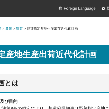
Foreign Language
産
>
農業
>
野菜
> 野菜指定産地生産出荷近代化計画
定産地生産出荷近代化計画
画とは
拠及び目的
定法第8条の規定により、都道府県知事は野菜指定産地