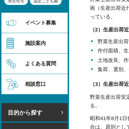
県営住宅
認定こども園
画（生産出荷近
っている。
イベント募集
（2）生産出荷
野菜生産出荷
施設案内
作付面積、生
土地改良、作
よくある質問
集荷、選別、
相談窓口
（3）生産出荷
野菜生産出荷安
る。
目的から探す
昭和41年8月1
合は、原則とし