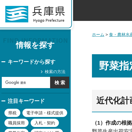
ホーム
>
食・農林水
情報を探す
キーワードから探す
野菜指
検索の方法
近代化計
注目キーワード
県税
電子申請・様式提供
（1）作成の根
職員採用
入札・契約
野菜生産出荷安