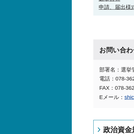
申請、届出様
お問い合わ
部署名：選挙
電話：078-362
FAX：078-362
Eメール：
shi
政治資金