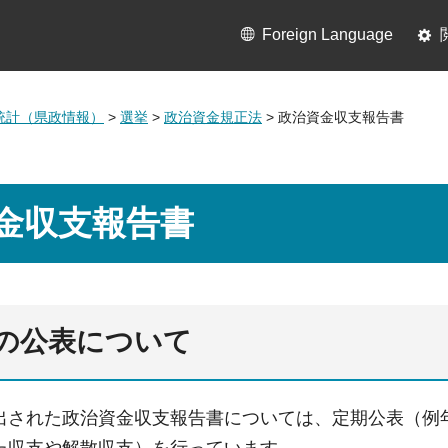
Foreign Language
統計（県政情報）
>
選挙
>
政治資金規正法
> 政治資金収支報告書
金収支報告書
の公表について
出された政治資金収支報告書については、定期公表（例