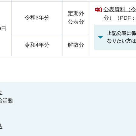
公表資料（令
定期外
令和3年分
分）（PDF：
公表分
0日
上記公表に係
なりたい方は
令和4年分
解散分
会
治活動
法