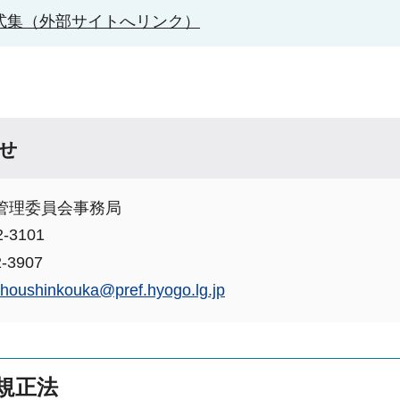
式集（外部サイトへリンク）
せ
管理委員会事務局
-3101
-3907
choushinkouka@pref.hyogo.lg.jp
規正法