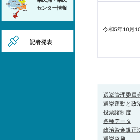
県民局・県民
センター情報
令和5年10月1
記者発表
選挙管理委員
選挙運動と政
投票諸制度
各種データ
政治資金規正
選挙啓発