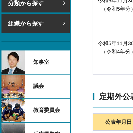
令和6年11月3
分類から探す
（令和5年分
組織から探す
令和5年11月3
（令和4年分
知事室
議会
定期外公
教育委員会
公表年月日