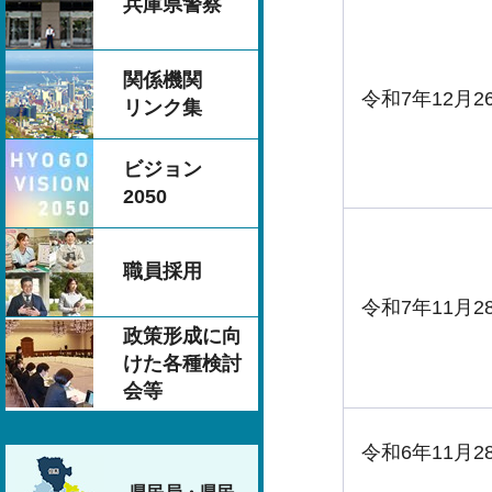
兵庫県警察
関係機関
令和7年12月2
リンク集
ビジョン
2050
職員採用
令和7年11月2
政策形成に向
けた各種検討
会等
令和6年11月2