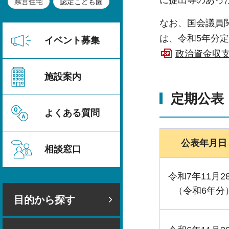
に提出等のあっ
県営住宅
認定こども園
なお、国会議員
は、令和5年分
イベント募集
政治資金収支
施設案内
定期公表
よくある質問
公表年月日
相談窓口
令和7年11月2
（令和6年分
目的から探す