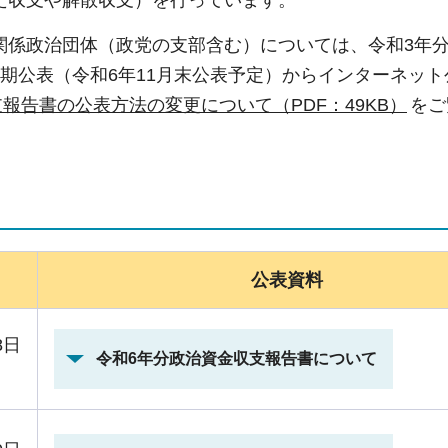
た収支や解散収支）を行っています。
関係政治団体（政党の支部含む）については、令和3年
定期公表（令和6年11月末公表予定）からインターネッ
報告書の公表方法の変更について（PDF：49KB）
をご
公表資料
8日
令和6年分政治資金収支報告書について
）