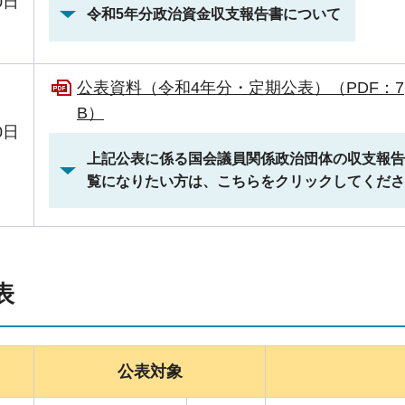
0日
令和5年分政治資金収支報告書について
）
公表資料（令和4年分・定期公表）（PDF：7,
B）
0日
）
上記公表に係る国会議員関係政治団体の収支報告
覧になりたい方は、こちらをクリックしてくださ
表
公表対象