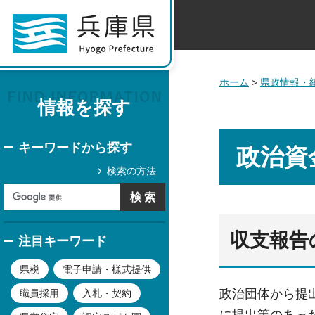
ホーム
>
県政情報・
情報を探す
キーワードから探す
政治資
検索の方法
収支報告
注目キーワード
県税
電子申請・様式提供
政治団体から提
職員採用
入札・契約