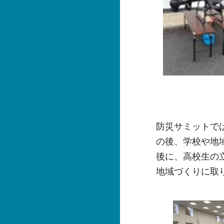
防災サミットで
の後、学校や地
後に、高校生の
地域づくりに取