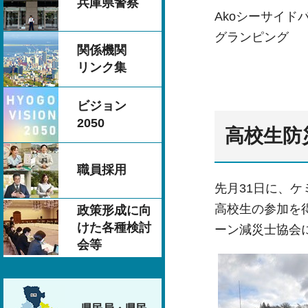
兵庫県警察
Akoシーサイド
グランピング
関係機関
リンク集
ビジョン
2050
高校生防
職員採用
先月31日に、
高校生の参加を
政策形成に向
けた各種検討
ーン減災士協会
会等