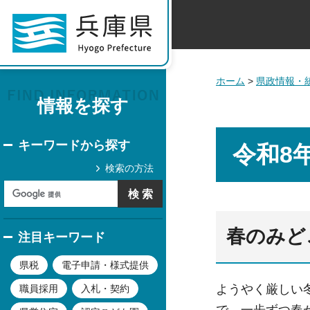
ホーム
>
県政情報・
情報を探す
キーワードから探す
令和8
検索の方法
春のみど
注目キーワード
県税
電子申請・様式提供
ようやく厳しい
職員採用
入札・契約