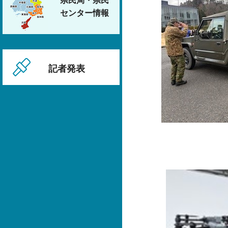
県民局・県民
センター情報
記者発表