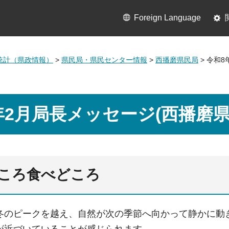
Foreign Language
統計（県政情報）
>
県民局・県民センター情報
>
西播磨県民局
> 令和
年2月局長メッセージ(西播磨県
ころ食べどころ
冬のピークを越え、自然が次の季節へ向かって静かに動