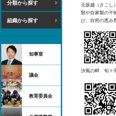
分類から探す
元坂越（さこし
類や自家製の干
組織から探す
ひ、自然の恵み
知事室
汐風の畔 旬々
議会
教育委員会