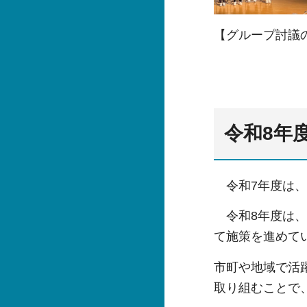
【グループ討議
令和8年
令和7年度は
令和8年度は、
て施策を進めて
市町や地域で活
取り組むことで