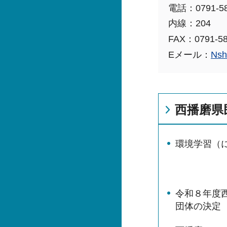
電話：0791-58
内線：204
FAX：0791-58
Eメール：
Nsh
西播磨県
環境学習（
令和８年度
団体の決定