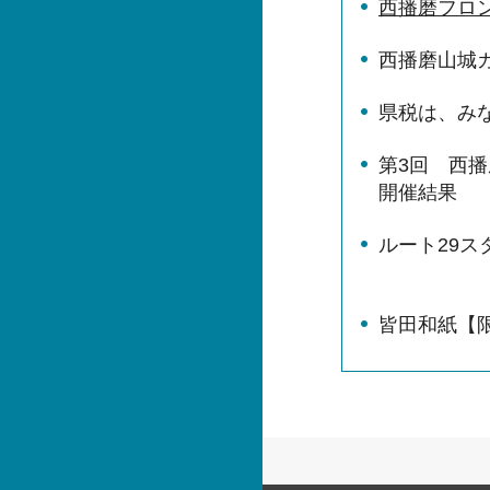
西播磨フロン
西播磨山城ガ
県税は、み
第3回 西
開催結果
ルート29
皆田和紙【