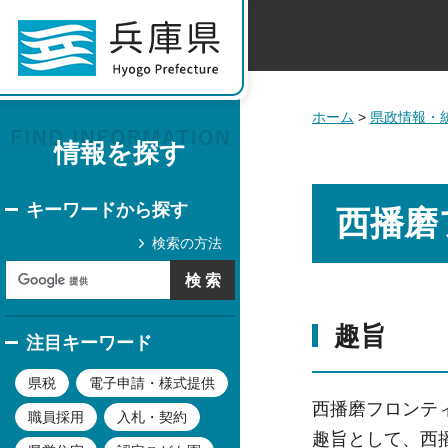
ホーム
>
県政情報・
情報を探す
キーワードから探す
西播磨
検索の方法
趣旨
注目キーワード
県税
電子申請・様式提供
西播磨フロンテ
職員採用
入札・契約
趣旨として、西