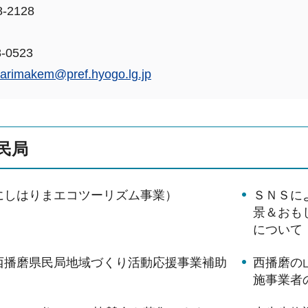
-2128
-0523
arimakem@pref.hyogo.lg.jp
民局
にしはりまエコツーリズム事業）
ＳＮＳに
景＆おも
について
西播磨県民局地域づくり活動応援事業補助
西播磨の
施事業者