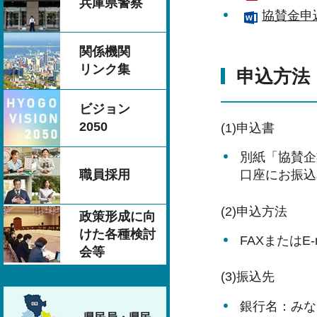
兵庫県警察
協賛金申
関係機関
リンク集
申込方法
ビジョン
2050
(1)申込書
別紙「協賛企
職員採用
口座にお振込
(2)申込方法
政策形成に向
けた各種検討
FAXまたはE-m
会等
(3)振込先
銀行名：みな