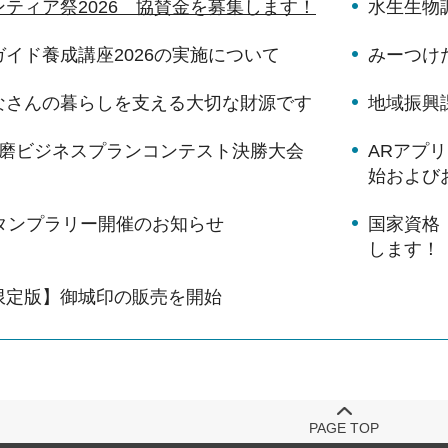
ティア祭2026 協賛金を募集します！
水生生物
イド養成講座2026の実施について
みーつけ
なさんの暮らしを支える大切な財源です
地域振興
播磨ビジネスプランコンテスト決勝大会
ARアプ
始および
スタンプラリー開催のお知らせ
国家資格
します！
限定版】御城印の販売を開始
PAGE TOP