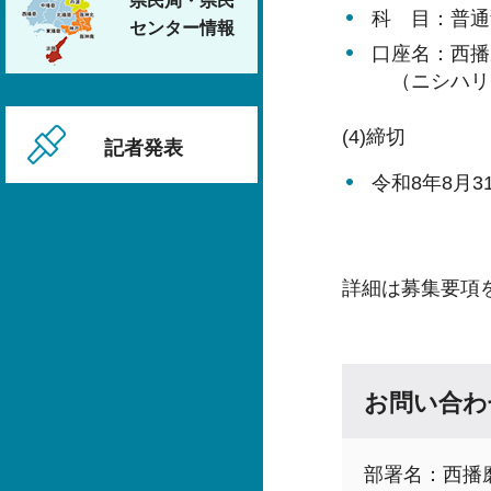
県民局・県民
科 目：普通預
センター情報
口座名：西播
（ニシハリ
(4)締切
記者発表
令和8年8月
詳細は募集要項
お問い合わ
部署名：西播