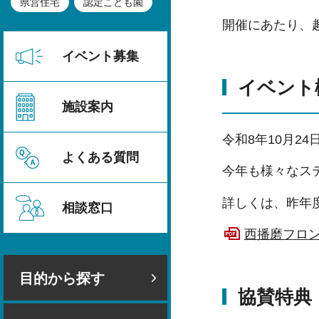
県営住宅
認定こども園
開催にあたり、
イベント募集
イベント
施設案内
令和8年10月2
よくある質問
今年も様々なス
詳しくは、昨年
相談窓口
西播磨フロンテ
目的から探す
協賛特典