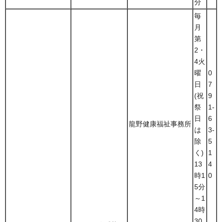
分
毎
月
第
2・
4火
曜
0
日
7
(祝
9
祭
1-
日
6
龍野健康福祉事務所
は
3-
除
5
く)
1
13
4
時1
0
5分
～1
4時
30