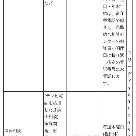
など
日・年末年
始は、留守
番電話で録
音し、県民
総合相談セ
ンターの相
談員が開庁
フ
日に折り返
リ
し指定の電
ー
話番号にお
ダ
電話しま
イ
す。
ヤ
ル
(テレビ電
0
話を活用
1
した弁護
2
士相談)
0-
家庭問
毎週木曜日
8
法律相談
題、財
(祝日休)