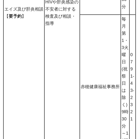
HIVや肝炎感染の
分
エイズ及び肝炎相談
不安者に対する
【
要予約
】
検査及び相談・
毎
指導
月
第
1・
3火
曜
0
日
7
(祝
9
祭
1-
日
4
赤穂健康福祉事務所
は
3-
除
2
く)
3
9時
2
30
1
分
～1