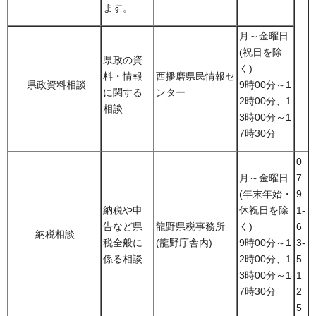
ます。
月～金曜日
(祝日を除
県政の資
く)
料・情報
西播磨県民情報セ
県政資料相談
9時00分～1
に関する
ンター
2時00分、1
相談
3時00分～1
7時30分
0
月～金曜日
7
(年末年始・
9
納税や申
休祝日を除
1-
告など県
龍野県税事務所
く)
6
納税相談
税全般に
(龍野庁舎内)
9時00分～1
3-
係る相談
2時00分、1
5
3時00分～1
1
7時30分
2
5