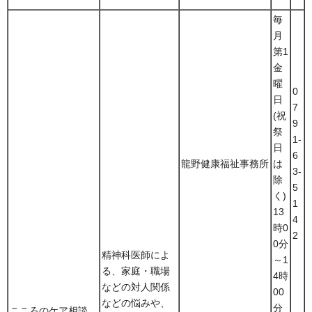
毎
月
第1
金
曜
0
日
7
(祝
9
祭
1-
日
6
龍野健康福祉事務所
は
3-
除
5
く)
1
13
4
時0
2
0分
精神科医師によ
～1
る、家庭・職場
4時
などの対人関係
00
などの悩みや、
分
こころのケア相談