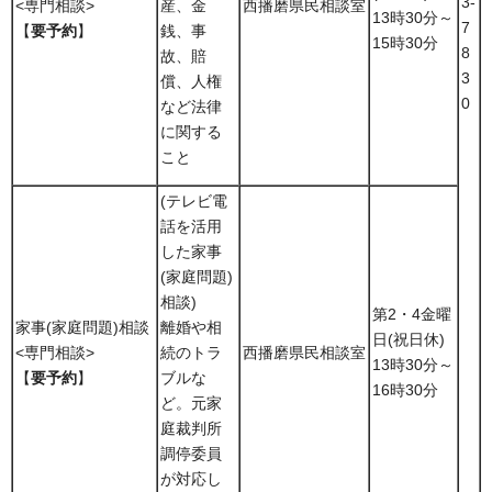
3-
<専門相談>
産、金
西播磨県民相談室
13時30分～
7
【
要予約
】
銭、事
15時30分
8
故、賠
3
償、人権
0
など法律
に関する
こと
(テレビ電
話を活用
した家事
(家庭問題)
相談)
第2・4金曜
家事(家庭問題)相談
離婚や相
日(祝日休)
<専門相談>
続のトラ
西播磨県民相談室
13時30分～
【
要予約
】
ブルな
16時30分
ど。元家
庭裁判所
調停委員
が対応し