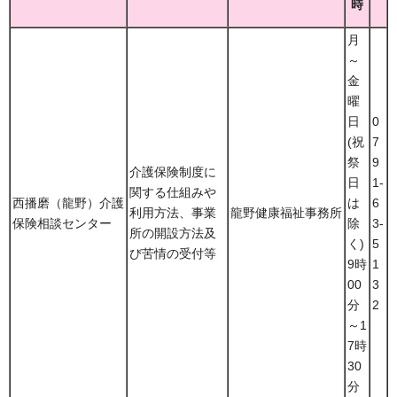
時
月
～
金
曜
日
0
(祝
7
祭
9
介護保険制度に
日
1-
関する仕組みや
西播磨（龍野）介護
は
6
利用方法、事業
龍野健康福祉事務所
保険相談センター
除
3-
所の開設方法及
く)
5
び苦情の受付等
9時
1
00
3
分
2
～1
7時
30
分