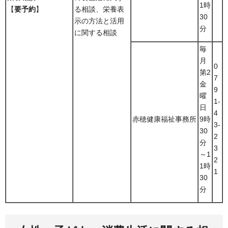
1時
【
要予約
】
る相談、栄養表
30
示の方法と活用
分
に関する相談
毎
月
0
第2
7
金
9
曜
1-
日
4
赤穂健康福祉事務所
9時
3-
30
2
分
3
～1
2
1時
1
30
分