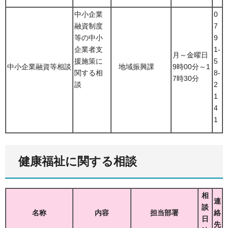
中小企業
0
融資制度
7
等の中小
9
企業者支
1-
月～金曜日
援施策に
5
中小企業融資等相談
地域振興課
9時00分～1
関する相
8-
7時30分
談
2
1
4
1
健康福祉に関する相談
相
連
談
名称
内容
担当部署
絡
日
先