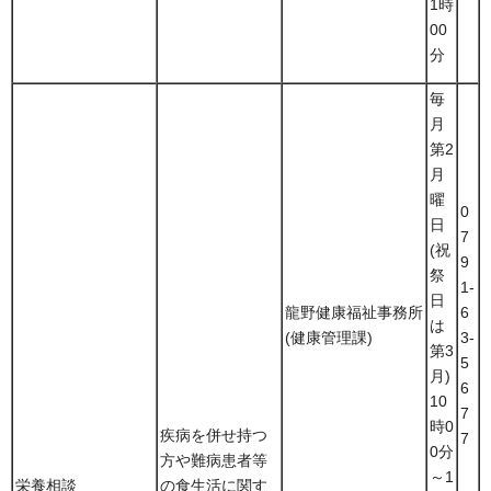
1時
00
分
毎
月
第2
月
曜
0
日
7
(祝
9
祭
1-
日
龍野健康福祉事務所
6
は
(健康管理課)
3-
第3
5
月)
6
10
7
時0
疾病を併せ持つ
7
0分
方や難病患者等
～1
栄養相談
の食生活に関す