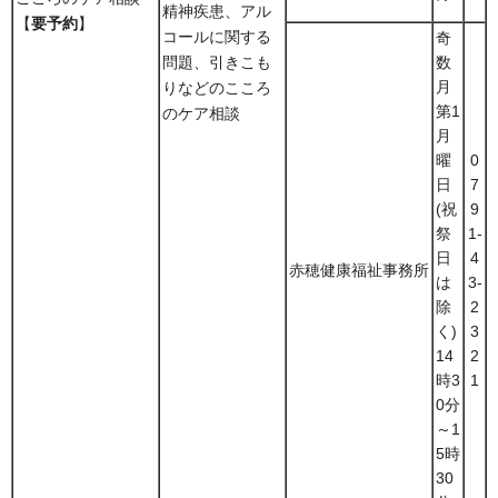
精神疾患、アル
【
要予約
】
コールに関する
奇
問題、引きこも
数
月
りなどのこころ
第1
のケア相談
月
曜
0
日
7
(祝
9
祭
1-
日
4
赤穂健康福祉事務所
は
3-
除
2
く)
3
14
2
時3
1
0分
～1
5時
30