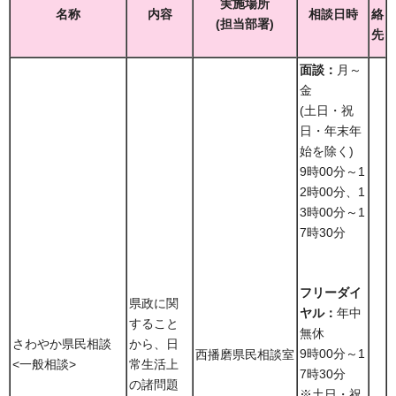
実施場所
名称
内容
相談日時
絡
(担当部署)
先
面談：
月～
金
(土日・祝
日・年末年
始を除く)
9時00分～1
2時00分、1
3時00分～1
7時30分
フリーダイ
県政に関
ヤル：
年中
すること
無休
さわやか県民相談
から、日
9時00分～1
西播磨県民相談室
<一般相談>
常生活上
7時30分
の諸問題
※土日・祝