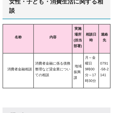
女性・子ども・消費生活に関する相
談
実施
場所
相談日
連絡
名称
内容
(担当
時
先
部署)
月～金
消費者金融に係る債務
曜日
0791
地域
消費者金融相談
整理など貸金業につい
9時00
-58-2
振興
ての相談
分～17
141
課
時30分