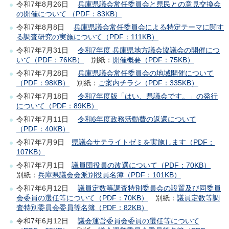
令和7年8月26日
兵庫県議会常任委員会と県民との意見交換会
の開催について （PDF：83KB）
令和7年8月8日
兵庫県議会常任委員会による特定テーマに関す
る調査研究の実施について（PDF：111KB）
令和7年7月31日
令和7年度 兵庫県地方議会協議会の開催につ
いて（PDF：76KB）
別紙：
開催概要（PDF：75KB）
令和7年7月28日
兵庫県議会常任委員会の地域開催について
（PDF：98KB）
別紙：
ご案内チラシ（PDF：335KB）
令和7年7月18日
令和7年度版「はい、県議会です。」の発行
について（PDF：89KB）
令和7年7月11日
令和6年度政務活動費の返還について
（PDF：40KB）
令和7年7月9日
県議会サテライトゼミを実施します（PDF：
107KB）
令和7年7月1日
議員団役員の改選について（PDF：70KB）
別紙：
兵庫県議会会派別役員名簿（PDF：101KB）
令和7年6月12日
議員定数等調査特別委員会の設置及び同委員
会委員の選任等について（PDF：70KB）
別紙：
議員定数等調
査特別委員会委員等名簿（PDF：82KB）
令和7年6月12日
議会運営委員会委員の選任等について