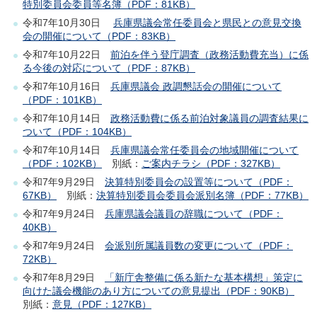
特別委員会委員等名簿（PDF：81KB）
令和7年10月30日
兵庫県議会常任委員会と県民との意見交換
会の開催について（PDF：83KB）
令和7年10月22日
前泊を伴う登庁調査（政務活動費充当）に係
る今後の対応について（PDF：87KB）
令和7年10月16日
兵庫県議会 政調懇話会の開催について
（PDF：101KB）
令和7年10月14日
政務活動費に係る前泊対象議員の調査結果に
ついて（PDF：104KB）
令和7年10月14日
兵庫県議会常任委員会の地域開催について
（PDF：102KB）
別紙：
ご案内チラシ（PDF：327KB）
令和7年9月29日
決算特別委員会の設置等について（PDF：
67KB）
別紙：
決算特別委員会委員会派別名簿（PDF：77KB）
令和7年9月24日
兵庫県議会議員の辞職について（PDF：
40KB）
令和7年9月24日
会派別所属議員数の変更について（PDF：
72KB）
令和7年8月29日
「新庁舎整備に係る新たな基本構想」策定に
向けた議会機能のあり方についての意見提出（PDF：90KB）
別紙：
意見（PDF：127KB）