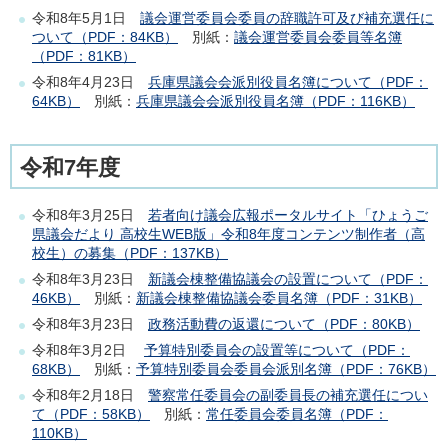
令和8年5月1日
議会運営委員会委員の辞職許可及び補充選任に
ついて（PDF：84KB）
別紙：
議会運営委員会委員等名簿
（PDF：81KB）
令和8年4月23日
兵庫県議会会派別役員名簿について（PDF：
64KB）
別紙：
兵庫県議会会派別役員名簿（PDF：116KB）
令和7年度
令和8年3月25日
若者向け議会広報ポータルサイト「ひょうご
県議会だより 高校生WEB版」令和8年度コンテンツ制作者（高
校生）の募集（PDF：137KB）
令和8年3月23日
新議会棟整備協議会の設置について（PDF：
46KB）
別紙：
新議会棟整備協議会委員名簿（PDF：31KB）
令和8年3月23日
政務活動費の返還について（PDF：80KB）
令和8年3月2日
予算特別委員会の設置等について（PDF：
68KB）
別紙：
予算特別委員会委員会派別名簿（PDF：76KB）
令和8年2月18日
警察常任委員会の副委員長の補充選任につい
て（PDF：58KB）
別紙：
常任委員会委員名簿（PDF：
110KB）