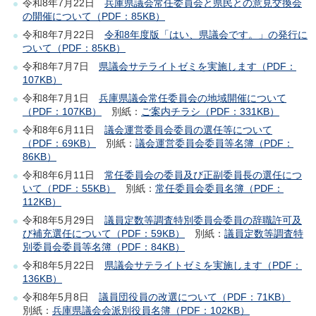
令和8年7月22日
兵庫県議会常任委員会と県民との意見交換会
の開催について（PDF：85KB）
令和8年7月22日
令和8年度版「はい、県議会です。」の発行に
ついて（PDF：85KB）
令和8年7月7日
県議会サテライトゼミを実施します（PDF：
107KB）
令和8年7月1日
兵庫県議会常任委員会の地域開催について
（PDF：107KB）
別紙：
ご案内チラシ（PDF：331KB）
令和8年6月11日
議会運営委員会委員の選任等について
（PDF：69KB）
別紙：
議会運営委員会委員等名簿（PDF：
86KB）
令和8年6月11日
常任委員会の委員及び正副委員長の選任につ
いて（PDF：55KB）
別紙：
常任委員会委員名簿（PDF：
112KB）
令和8年5月29日
議員定数等調査特別委員会委員の辞職許可及
び補充選任について（PDF：59KB）
別紙：
議員定数等調査特
別委員会委員等名簿（PDF：84KB）
令和8年5月22日
県議会サテライトゼミを実施します（PDF：
136KB）
令和8年5月8日
議員団役員の改選について（PDF：71KB）
別紙：
兵庫県議会会派別役員名簿（PDF：102KB）