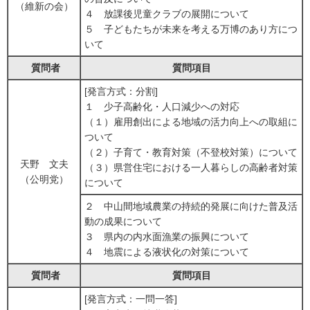
（維新の会）
４ 放課後児童クラブの展開について
５ 子どもたちが未来を考える万博のあり方につ
いて
質問者
質問項目
[発言方式：分割]
１ 少子高齢化・人口減少への対応
（１）雇用創出による地域の活力向上への取組に
ついて
（２）子育て・教育対策（不登校対策）について
天野 文夫
（３）県営住宅における一人暮らしの高齢者対策
（公明党）
について
２ 中山間地域農業の持続的発展に向けた普及活
動の成果について
３ 県内の内水面漁業の振興について
４ 地震による液状化の対策について
質問者
質問項目
[発言方式：一問一答]