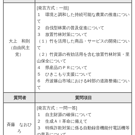
[発言方式：一括]
１ 環境と調和した持続可能な農業の推進につい
て
２ 自伐型林業の普及促進について
３ 放置竹林対策について
大上 和則
（１）竹を活用した商品・サービスの開発につい
（自由民主
て
党）
（２）竹資源の有効活用を含む放置竹林対策・里
山保全について
４ 県産品のＰＲについて
５ ひきこもり支援について
６ 丹波篠山市域における峠部の道路整備につい
て
質問者
質問項目
[発言方式：一問一答]
１ 自主財源の確保について
２ 生成ＡＩ革命に備えて
斉藤 なおひ
３ 特殊詐欺対策に係る自動録音機能付電話機等
ろ
の普及について