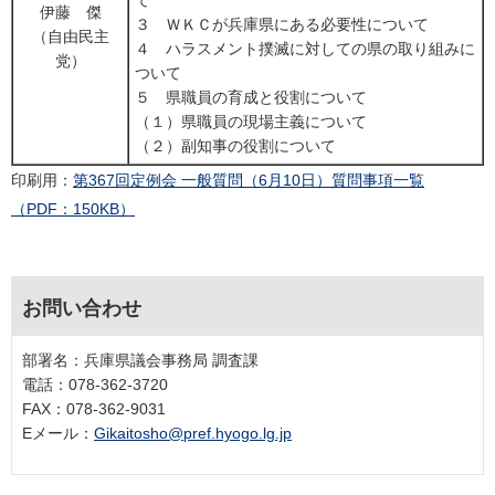
伊藤 傑
３ ＷＫＣが兵庫県にある必要性について
（自由民主
４ ハラスメント撲滅に対しての県の取り組みに
党）
ついて
５ 県職員の育成と役割について
（１）県職員の現場主義について
（２）副知事の役割について
印刷用：
第367回定例会 一般質問（6月10日）質問事項一覧
（PDF：150KB）
お問い合わせ
部署名：兵庫県議会事務局 調査課
電話：078-362-3720
FAX：078-362-9031
Eメール：
Gikaitosho@pref.hyogo.lg.jp