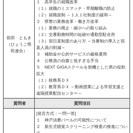
１ 高卒生の就職改革
（１）就職のミスマッチ・早期離職の防止
（２）就職規制 ～１人１社制度の緩和～
２ 県警の業務改革・働き方改革
（１）業務の廃止・縮小への取り組み
（２）交番勤務時間の短縮や通勤型駐在所
前田 ともき
（３）宿日直制度のあり方 ～当番制の導入と宿
（ひょうご県
直人員の削減～
民連合）
３ 補助金や公的サービスの厳格運用
４ 公務員の自腹と低すぎる手当
５ NEXT GIGAスクールを契機とした県の役割
拡大
（１）校務系ＤＸ
（２）教育系ＤＸ ～動画授業による学習支援と
遠隔授業配信センター～
質問者
質問項目
[発言方式：一問一答]
１ 神戸須磨パールの可能性について
２ 新生児聴覚スクリーニング検査の推進につい
て