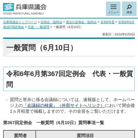
メニュー
検索
兵庫県議会トップページ
>
定例会・臨時会
>
過去の定例会・臨時会
>
令和6年度
>
令和6年6月
第367回定例会
>
代表・一般質問
> 一般質問（6月10日）
更新日：2024年6月6日
一般質問（6月10日）
令和6年6月第367回定例会 代表・一般質
問
質問と答弁に係る会議録については、速報版として、ホームペー
ジ上の
『会議録の検索』（外部サイトへリンク）
において閉会後
1ヵ月程度で掲載しますので、その全容をご覧いただけます。
第367回定例会 一般質問（6月10日）質問事項一覧
質問者
質問項目