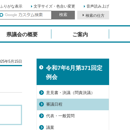
ふりがな表示
文字サイズ・色合い変更
音声読み上げ
検索の仕方
イ
ト
県議会の概要
ご案内
内
検
索
25年5月15日
令和7年6月第371回定
例会
意見書・決議（問責決議）
審議日程
代表・一般質問
議案