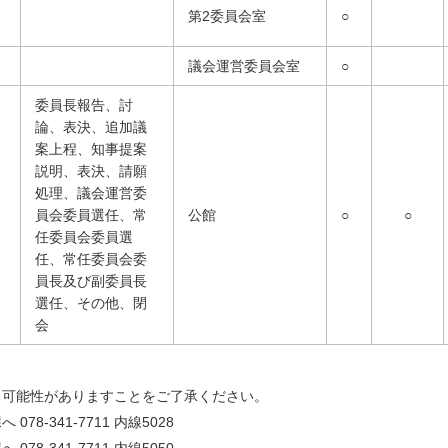
第2委員会室
○
議会運営委員会室
○
委員長報告、討
論、表決、追加議
案上程、知事提案
説明、表決、請願
処理、議会運営委
員会委員選任、常
公館
○
○
任委員会委員選
任、常任委員会委
員長及び副委員長
選任、その他、閉
会
る可能性がありますことをご了承ください。
-341-7711 内線5028
-341-7711 内線5050