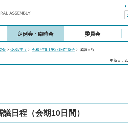
定例会・臨時会
委員会
時会
>
令和7年度
>
令和7年6月第371回定例会
> 審議日程
更新日：20
 審議日程（会期10日間）