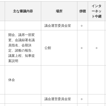
インタ
主な審議内容
場所
傍聴
ーネッ
ト中継
議会運営委員会室
○
開会、議席一部変
更、会議録署名議
員指名、会期決
公館
○
○
定、諸般の報告、
議案上程、知事提
案説明
休会
議会運営委員会室
○