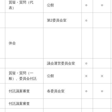
質疑・質問（代
公館
○
○
表）
第2委員会室
○
休会
議会運営委員会室
○
質疑・質問（一
公館
○
○
般）、委員会付託
付託議案審査
各委員会室
○
○
付託議案審査