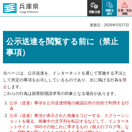
情報を
災害・安全
閲覧支援
探す
情報
更新日：2026年5月27日
公示送達を閲覧する前に（禁止
事項）
当ページは、公示送達を、インターネットを通じて実施する手法と
して所定の事項をお示ししているものであり、次に掲げる行為を
禁
止
します。
これらの行為は損害賠償請求等の対象となる場合があります。
公示（送達）事項を公示送達情報の確認以外の目的で利用する行
為
公示（送達）事項が表示された画像をコピーする、スクリーンシ
ョットを撮る、
画像中の文字列を転記するなどして、インターネ
ットサイト、
SNSその他これに準ずるもの（個人のブログ等。な