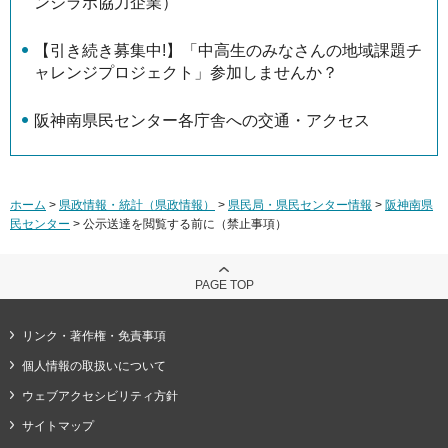
ンジラボ協力企業）
【引き続き募集中!】「中高生のみなさんの地域課題チ
ャレンジプロジェクト」参加しませんか？
阪神南県民センター各庁舎への交通・アクセス
ホーム
>
県政情報・統計（県政情報）
>
県民局・県民センター情報
>
阪神南県
民センター
> 公示送達を閲覧する前に（禁止事項）
PAGE TOP
リンク・著作権・免責事項
個人情報の取扱いについて
ウェブアクセシビリティ方針
サイトマップ