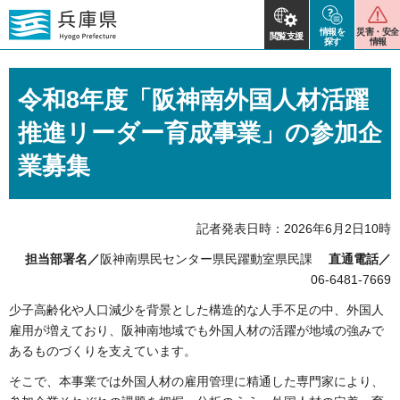
情報を
災害・安全
閲覧支援
探す
情報
令和8年度「阪神南外国人材活躍
推進リーダー育成事業」の参加企
業募集
記者発表日時：2026年6月2日10時
担当部署名／
阪神南県民センター県民躍動室県民課
直通電話／
06-6481-7669
少子高齢化や人口減少を背景とした構造的な人手不足の中、外国人
雇用が増えており、阪神南地域でも外国人材の活躍が地域の強みで
あるものづくりを支えています。
そこで、本事業では外国人材の雇用管理に精通した専門家により、