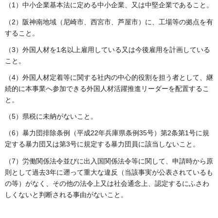
（1）中小企業基本法に定める中小企業、又は中堅企業であること。
（2）阪神南地域（尼崎市、西宮市、芦屋市）に、工場等の拠点を有
すること。
（3）外国人材を1名以上雇用している又は今後雇用を計画している
こと。
（4）外国人材定着等に関する社内の中心的役割を担う者として、継
続的に本事業へ参加できる外国人材活躍推進リーダーを配置するこ
と。
（5）県税に未納がないこと。
（6）暴力団排除条例（平成22年兵庫県条例35号）第2条第1号に規
定する暴力団又は第3号に規定する暴力団員に該当しないこと。
（7）労働関係法令並びに出入国関係法令等に関して、申請時から原
則として過去3年に遡って重大な違反（当該事実が公表されているも
の等）がなく、その他の法令上又は社会通念上、認定するにふさわ
しくないと判断される事由がないこと。