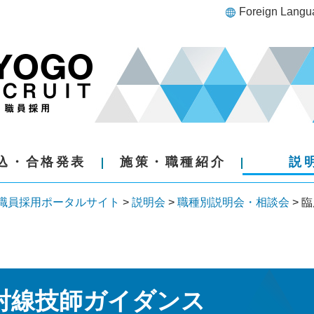
Foreign Langu
込・合格発表
施策・職種紹介
説
職員採用ポータルサイト
>
説明会
>
職種別説明会・相談会
> 
射線技師ガイダンス