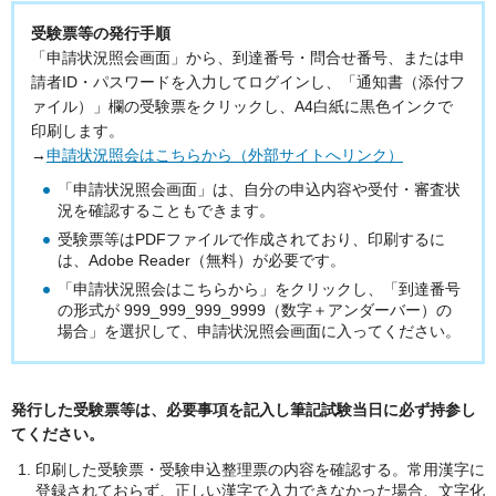
受験票等の発行手順
「申請状況照会画面」から、到達番号・問合せ番号、または申
請者ID・パスワードを入力してログインし、「通知書（添付フ
ァイル）」欄の受験票をクリックし、A4白紙に黒色インクで
印刷します。
→
申請状況照会はこちらから（外部サイトへリンク）
「申請状況照会画面」は、自分の申込内容や受付・審査状
況を確認することもできます。
受験票等はPDFファイルで作成されており、印刷するに
は、Adobe Reader（無料）が必要です。
「申請状況照会はこちらから」をクリックし、「到達番号
の形式が 999_999_999_9999（数字＋アンダーバー）の
場合」を選択して、申請状況照会画面に入ってください。
発行した受験票等は、必要事項を記入し筆記試験当日に必ず持参し
てください。
印刷した受験票・受験申込整理票の内容を確認する。常用漢字に
登録されておらず、正しい漢字で入力できなかった場合、文字化