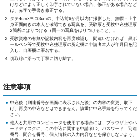
けなどにより正しく印字されていない場合、修正がある場合など
は、赤字で手書き修正する。
タテ4cm×ヨコ3cmの、申込前6か月以内に撮影した、無帽・上半
身正面向きの本人と確認できる写真を、受験票と受験申込整理票
2箇所にはりつける（同一の写真をはりつけること）。
受験資格の有無や記載内容を再度確認し、間違いなければ、黒ボ
ールペン等で受験申込整理票の所定欄に申請者本人が年月日を記
入し、自署欄に署名する。
切取線に沿って丁寧に切り離す。
注意事項
申込後（到達番号が画面に表示された後）の内容の変更、取下
げ、再度の申込などはできません。慎重に申込手続を行ってくだ
さい。
他人と共用でコンピュータを使用する場合には、ブラウザ上やハ
ードディスクに、この申込に関する申請者ID、パスワード、到達
番号、問合せ番号、個人情報の入力内容などを保存しないよう、