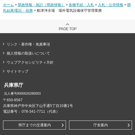
ホーム
>
県政情報・統計（県政情報）
>
各種手続・入札
>
入札・公売情報
>
開
札結果/委託・役務
> 船津浄水場 場外電気設備保守管理業務
PAGE TOP
リンク・著作権・免責事項
個人情報の取扱いについて
ウェブアクセシビリティ方針
サイトマップ
兵庫県庁
法人番号8000020280003
〒650-8567
兵庫県神戸市中央区下山手通5丁目10番1号
電話番号：
078-341-7711（代表）
県庁までの交通案内
庁舎案内