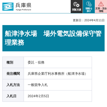
情報を
災害・安全
閲覧支援
探す
情報
更新日：2024年4月11日
船津浄水場 場外電気設備保守管
理業務
種別
委託・役務
発注機関
兵庫県企業庁利水事務所（船津浄水場）
入札方法
一般競争入札
入札日
2024年2月5日