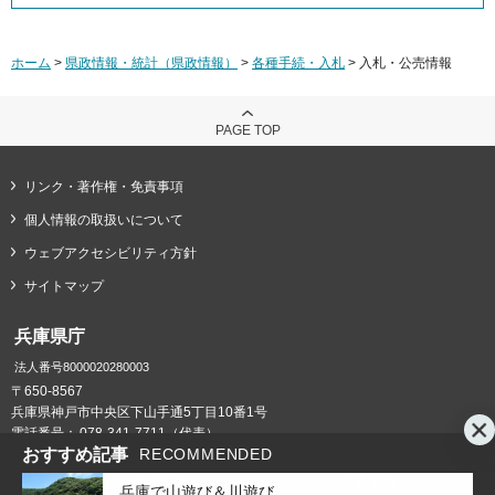
ホーム
>
県政情報・統計（県政情報）
>
各種手続・入札
> 入札・公売情報
PAGE TOP
リンク・著作権・免責事項
個人情報の取扱いについて
ウェブアクセシビリティ方針
サイトマップ
兵庫県庁
法人番号8000020280003
〒650-8567
兵庫県神戸市中央区下山手通5丁目10番1号
電話番号：
078-341-7711（代表）
おすすめ記事
RECOMMENDED
県庁までの交通案内
庁舎案内
兵庫で山遊び＆川遊び