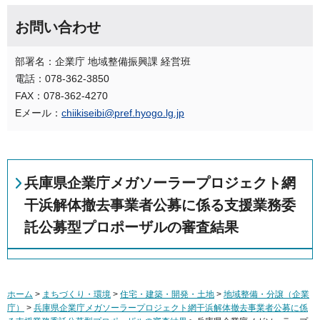
お問い合わせ
部署名：企業庁 地域整備振興課 経営班
電話：078-362-3850
FAX：078-362-4270
Eメール：
chiikiseibi@pref.hyogo.lg.jp
兵庫県企業庁メガソーラープロジェクト網
干浜解体撤去事業者公募に係る支援業務委
託公募型プロポーザルの審査結果
ホーム
>
まちづくり・環境
>
住宅・建築・開発・土地
>
地域整備・分譲（企業
庁）
>
兵庫県企業庁メガソーラープロジェクト網干浜解体撤去事業者公募に係