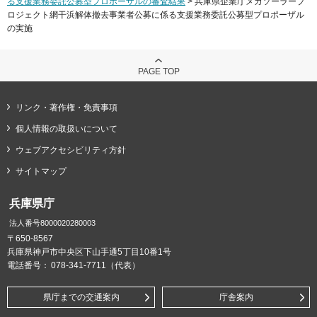
る支援業務委託公募型プロポーザルの審査結果
> 兵庫県企業庁メガソーラープ
ロジェクト網干浜解体撤去事業者公募に係る支援業務委託公募型プロポーザル
の実施
PAGE TOP
リンク・著作権・免責事項
個人情報の取扱いについて
ウェブアクセシビリティ方針
サイトマップ
兵庫県庁
法人番号8000020280003
〒650-8567
兵庫県神戸市中央区下山手通5丁目10番1号
電話番号：
078-341-7711（代表）
県庁までの交通案内
庁舎案内