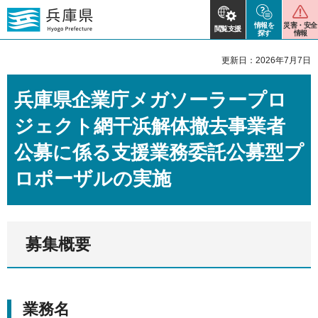
情報を
災害・安全
閲覧支援
探す
情報
更新日：2026年7月7日
兵庫県企業庁メガソーラープロ
ジェクト網干浜解体撤去事業者
公募に係る支援業務委託公募型プ
ロポーザルの実施
募集概要
業務名